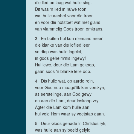
die lied omlaag wat hulle sing.
Dit was 'n lied in nuwe toon
wat hulle aanhef voor die troon
en voor die hofstoet wat met glans
van vlammelig Gods troon omkrans.
3. En buiten hul kon niemand meer
die klanke van die loflied leer,
so diep was hulle ingelei,
in gods geheim'nis ingewy!
Hul lewe, deur die Lam gekoop,
gaan soos 'n blanke lelie oop.
4. Dis hulle wat, op aarde rein,
voor God nou maagd'lik kan verskyn,
as eerstelinge, aan God gewy
en aan die Lam, deur loskoop vry.
Agter die Lam kom hulle aan,
hul volg Hom waar sy voetstap gaan.
5. Deur Gods genade in Christus ryk,
was hulle aan sy beeld gelyk: