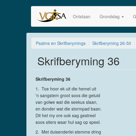
Skip
to
Ontstaan
Grondslag
G
main
content
Psalms en Skrifberymings
Skrifberyming 26-50
Skrifberyming 36
Skrifberyming 36
1. Toe hoor ek uit die hemel uit
'n sangstem groot soos die geluid
van golwe wat die seekus slaan,
en donder wat die stormpad baan.
Dit het my ore ook sag gestreel
soos siters waar hul sag op speel.
2. Met duisenderlei stemme dring