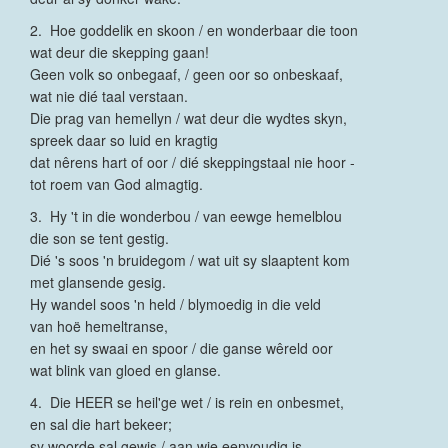
2. Hoe goddelik en skoon / en wonderbaar die toon
wat deur die skepping gaan!
Geen volk so onbegaaf, / geen oor so onbeskaaf,
wat nie dié taal verstaan.
Die prag van hemellyn / wat deur die wydtes skyn,
spreek daar so luid en kragtig
dat nêrens hart of oor / dié skeppingstaal nie hoor -
tot roem van God almagtig.
3. Hy 't in die wonderbou / van eewge hemelblou
die son se tent gestig.
Dié 's soos 'n bruidegom / wat uit sy slaaptent kom
met glansende gesig.
Hy wandel soos 'n held / blymoedig in die veld
van hoë hemeltranse,
en het sy swaai en spoor / die ganse wêreld oor
wat blink van gloed en glanse.
4. Die HEER se heil'ge wet / is rein en onbesmet,
en sal die hart bekeer;
sy woorde sal gewis / aan wie eenvoudig is,