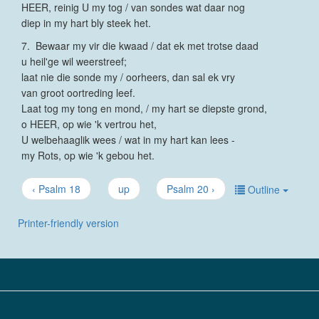
HEER, reinig U my tog / van sondes wat daar nog
diep in my hart bly steek het.
7. Bewaar my vir die kwaad / dat ek met trotse daad
u heil'ge wil weerstreef;
laat nie die sonde my / oorheers, dan sal ek vry
van groot oortreding leef.
Laat tog my tong en mond, / my hart se diepste grond,
o HEER, op wie 'k vertrou het,
U welbehaaglik wees / wat in my hart kan lees -
my Rots, op wie 'k gebou het.
‹ Psalm 18
up
Psalm 20 ›
Outline
Printer-friendly version