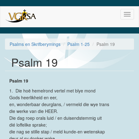
Skip
Toggl
to
naviga
main
content
Psalms en Skrifberymings
Psalm 1-25
Psalm 19
Psalm 19
Psalm 19
1. Die hoë hemelrond vertel met blye mond
Gods heerlikheid en eer,
en, wonderbaar deurglans, / vermeld die wye trans
die werke van die HEER.
Die dag roep orals luid / en duisendstemmig uit
dié loffelike sprake;
die nag se stille stap / meld kunde-en wetenskap
deur al sy donker wake.