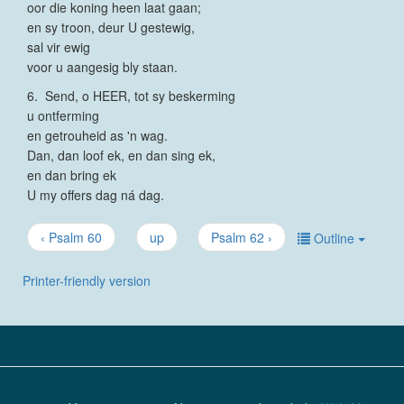
oor die koning heen laat gaan;
en sy troon, deur U gestewig,
sal vir ewig
voor u aangesig bly staan.
6. Send, o HEER, tot sy beskerming
u ontferming
en getrouheid as 'n wag.
Dan, dan loof ek, en dan sing ek,
en dan bring ek
U my offers dag ná dag.
‹ Psalm 60
up
Psalm 62 ›
Outline
Printer-friendly version