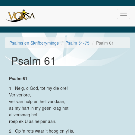
Skip
Toggl
to
naviga
main
content
Psalms en Skrifberymings
Psalm 51-75
Psalm 61
Psalm 61
Psalm 61
1. Neig, o God, tot my die ore!
Ver verlore,
ver van hulp en heil vandaan,
as my hart in my geen krag het,
al versmag het,
roep ek U as helper aan.
2. Op 'n rots waar 't hoog en yl is,