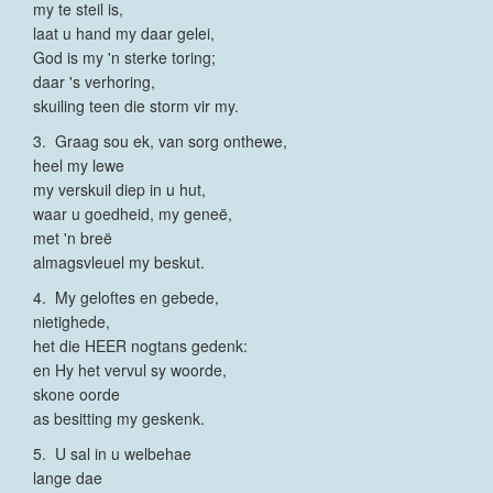
my te steil is,
laat u hand my daar gelei,
God is my 'n sterke toring;
daar 's verhoring,
skuiling teen die storm vir my.
3. Graag sou ek, van sorg onthewe,
heel my lewe
my verskuil diep in u hut,
waar u goedheid, my geneë,
met 'n breë
almagsvleuel my beskut.
4. My geloftes en gebede,
nietighede,
het die HEER nogtans gedenk:
en Hy het vervul sy woorde,
skone oorde
as besitting my geskenk.
5. U sal in u welbehae
lange dae