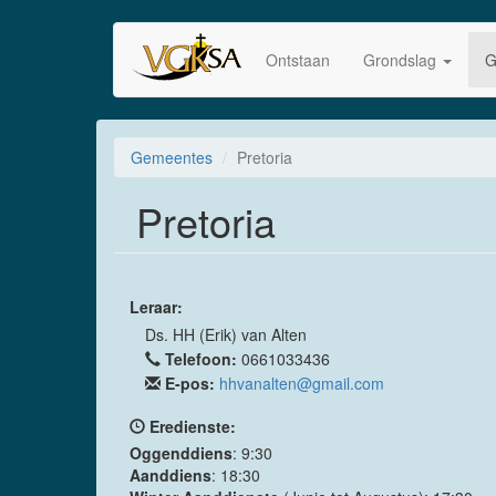
Skip
to
Ontstaan
Grondslag
G
main
content
Gemeentes
Pretoria
Pretoria
Leraar:
Ds. HH (Erik) van Alten
Telefoon:
0661033436
E-pos:
hhvanalten@gmail.com
Eredienste:
Oggenddiens
: 9:30
Aanddiens
: 18:30