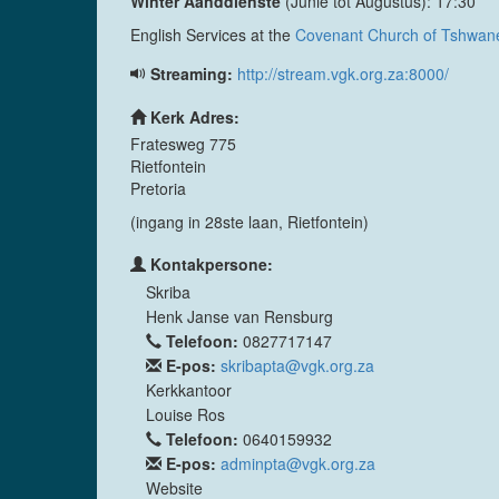
Winter Aanddienste
(Junie tot Augustus): 17:30
English Services at the
Covenant Church of Tshwan
Streaming:
http://stream.vgk.org.za:8000/
Kerk Adres:
Fratesweg 775
Rietfontein
Pretoria
(ingang in 28ste laan, Rietfontein)
Kontakpersone:
Skriba
Henk Janse van Rensburg
Telefoon:
0827717147
E-pos:
skribapta@vgk.org.za
Kerkkantoor
Louise Ros
Telefoon:
0640159932
E-pos:
adminpta@vgk.org.za
Website