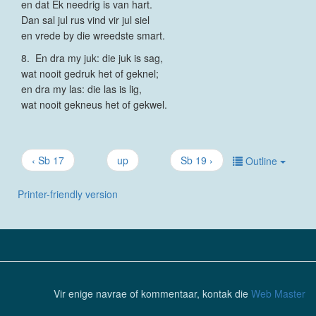
en dat Ek needrig is van hart.
Dan sal jul rus vind vir jul siel
en vrede by die wreedste smart.
8. En dra my juk: die juk is sag,
wat nooit gedruk het of geknel;
en dra my las: die las is lig,
wat nooit gekneus het of gekwel.
‹ Sb 17
up
Sb 19 ›
Outline
Printer-friendly version
Vir enige navrae of kommentaar, kontak die
Web Master