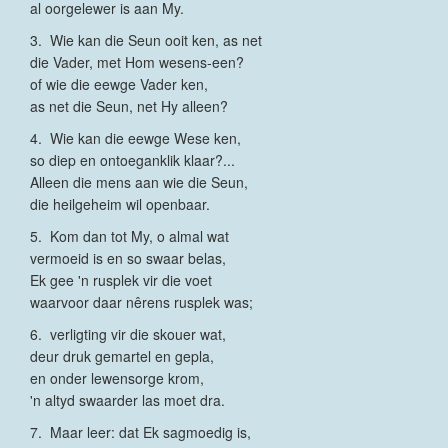
al oorgelewer is aan My.
3. Wie kan die Seun ooit ken, as net
die Vader, met Hom wesens-een?
of wie die eewge Vader ken,
as net die Seun, net Hy alleen?
4. Wie kan die eewge Wese ken,
so diep en ontoeganklik klaar?...
Alleen die mens aan wie die Seun,
die heilgeheim wil openbaar.
5. Kom dan tot My, o almal wat
vermoeid is en so swaar belas,
Ek gee 'n rusplek vir die voet
waarvoor daar nêrens rusplek was;
6. verligting vir die skouer wat,
deur druk gemartel en gepla,
en onder lewensorge krom,
'n altyd swaarder las moet dra.
7. Maar leer: dat Ek sagmoedig is,