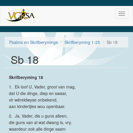
Skip
Toggl
to
naviga
main
content
Psalms en Skrifberymings
Skrifberyming 1-25
Sb 18
Sb 18
Skrifberyming 18
1. Ek loof U, Vader, groot van mag,
dat U die dinge, diep en swaar,
vir wêreldwyse onbekend,
aan kindertjies wou openbaar.
2. Ja, Vader, dis u guns alleen,
die guns van al wat dwang is, vry,
waardeur ook alle dinge saam