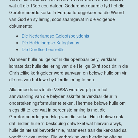
wat uit die 16de eeu dateer. Gedurende daardie tyd het die
Gereformeerde kerke in Europa teruggekeer na die Woord
van God en sy lering, soos saamgevat in die volgende
dokumente:
Die Nederlandse Geloofsbelydenis
Die Heidelbergse Kategismus
Die Dordtse Leerreëls
Wanneer hulle hul geloof in die openbaar bely, verklaar
lidmate dat hulle die lering van die Heilige Skrif soos dit in die
Christelike kerk geleer word aanvaar, en belowe hulle om vir
die res van hul lewe by hierdie lering te hou.
Alle ampsdraers in die VGKSA word verplig om hul
aanvaarding van die belydenisskrifte te verklaar deur ‘n
ondertekeningsformulier te teken. Hiermee belowe hulle om
slegs dit te leer wat in ooreenstemming is met die
Gereformeerde grondslag van die kerke. Hulle belowe ook
dat, indien hulle ‘n beskouing ontwikkel wat hiervan afwyk,
hulle dit nie sal bevorder nie, maar eers aan die kerkraad sal
voorlê vir evaluering. Die verbreking van hierdie belofte sal