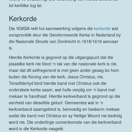
tot kerklike tug lei.
Kerkorde
Die VGKSA reël hul samewerking volgens die
kerkorde
wat
oorspronklik deur die Gereformeerde Kerke in Nederland by
die Nasionale Sinode van Dordrecht in 1618/1619 aanvaar
is.
Hierdie Kerkorde is gegrond op die uitgangspunt dat die
plaaslike kerk nie bloot ‘n tak van die nasionale kerk is nie,
maar dat dit selfregerend is met geen ander gesag bo hom
buiten die Koning van die kerk, Jesus Christus, nie.
Terselfdertyd bind hierdie band met Christus ook die
onderskeie kerke saam, wat hulle verplig om ‘n band met
mekaar te handhaaf. Hierdie kerkverband is gegrond op die
eenheid van dieselfde geloof. Gemeentes wat in ‘n
kerkverband saamgebind is, bemoedig en beskerm mekaar
sodat die band met Christus en sy Heilige Woord nie bedreig
word nie. Die onderlinge ooreenkomste van die kerkverband
word in die Kerkorde vasgelê.