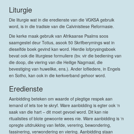
Liturgie
Die liturgie wat in die eredienste van die VGKSA gebruik
word, is in die tradisie van die Calvinistiese Reformasie.
Die kerke maak gebruik van Afrikaanse Psalms soos
saamgestel deur Totius, asook 50 Skrifberymings wat in
dieselfde boek gevind kan word. Hierdie lofprysingsboek
bevat ook die liturgiese formuliere (bv. vir die bediening van
die doop, die viering van die Heilige Nagmaal, die
bevestiging van huwelike, ens.). Ander lofliedere, in Engels
en Sotho, kan ook in die kerkverband gehoor word.
Eredienste
Aanbidding beteken om waarde of plegtige respek aan
iemand of iets toe te skryf. Ware aanbidding is egter ook ‘n
saak van die hart – dit moet gevoel word. Dit kan nie
ritualisties of blote gewoonte wees nie. Ware aanbidding is ‘n
opregte uitdrukking van liefde, verering, bewondering,
fassinering, verwondering en viering. Aanbidding staan