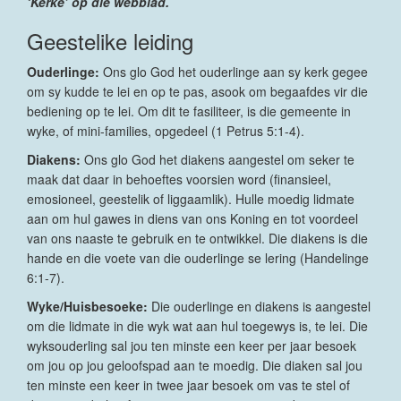
‘Kerke’ op die webblad.
Geestelike leiding
Ouderlinge:
Ons glo God het ouderlinge aan sy kerk gegee
om sy kudde te lei en op te pas, asook om begaafdes vir die
bediening op te lei. Om dit te fasiliteer, is die gemeente in
wyke, of mini-families, opgedeel (1 Petrus 5:1-4).
Diakens:
Ons glo God het diakens aangestel om seker te
maak dat daar in behoeftes voorsien word (finansieel,
emosioneel, geestelik of liggaamlik). Hulle moedig lidmate
aan om hul gawes in diens van ons Koning en tot voordeel
van ons naaste te gebruik en te ontwikkel. Die diakens is die
hande en die voete van die ouderlinge se lering (Handelinge
6:1-7).
Wyke/Huisbesoeke:
Die ouderlinge en diakens is aangestel
om die lidmate in die wyk wat aan hul toegewys is, te lei. Die
wyksouderling sal jou ten minste een keer per jaar besoek
om jou op jou geloofspad aan te moedig. Die diaken sal jou
ten minste een keer in twee jaar besoek om vas te stel of