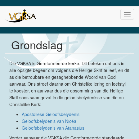
Skip
Toggl
to
naviga
main
content
Grondslag
Die VGKSA is Gereformeerde kerke. Dit beteken dat ons in
alle opsigte begeer om volgens die Heilige Skrif te leef, en dit
as die betroubare en gesaghebbende Woord van God
aanvaar. Ons streef daarna om Christelike lering en leefstyl
te koester, en aanvaar dus die opsomming van die Heilige
Skrif soos saamgevat in die geloofsbelydenisse van die ou
Christelike Kerk:
Apostoliese Geloofsbelydenis
Geloofsbelydenis van Nicéa
Geloofsbelydenis van Atanasius.
Verder aanvaar die VGKSA die Gereformeerde standaarde