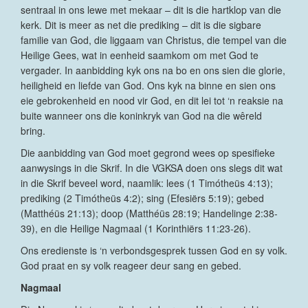
sentraal in ons lewe met mekaar – dit is die hartklop van die
kerk. Dit is meer as net die prediking – dit is die sigbare
familie van God, die liggaam van Christus, die tempel van die
Heilige Gees, wat in eenheid saamkom om met God te
vergader. In aanbidding kyk ons na bo en ons sien die glorie,
heiligheid en liefde van God. Ons kyk na binne en sien ons
eie gebrokenheid en nood vir God, en dit lei tot ‘n reaksie na
buite wanneer ons die koninkryk van God na die wêreld
bring.
Die aanbidding van God moet gegrond wees op spesifieke
aanwysings in die Skrif. In die VGKSA doen ons slegs dit wat
in die Skrif beveel word, naamlik: lees (1 Timótheüs 4:13);
prediking (2 Timótheüs 4:2); sing (Efesiërs 5:19); gebed
(Matthéüs 21:13); doop (Matthéüs 28:19; Handelinge 2:38-
39), en die Heilige Nagmaal (1 Korinthiërs 11:23-26).
Ons eredienste is ‘n verbondsgesprek tussen God en sy volk.
God praat en sy volk reageer deur sang en gebed.
Nagmaal