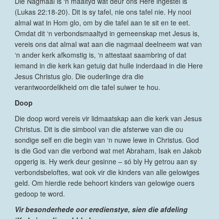
Die Nagmaal is ‘n maaltyd wat deur ons Here ingestel is
(Lukas 22:18-20). Dit is sy tafel, nie ons tafel nie. Hy nooi
almal wat in Hom glo, om by die tafel aan te sit en te eet.
Omdat dit ‘n verbondsmaaltyd in gemeenskap met Jesus is,
vereis ons dat almal wat aan die nagmaal deelneem wat van
‘n ander kerk afkomstig is, ‘n attestaat saambring of dat
iemand in die kerk kan getuig dat hulle inderdaad in die Here
Jesus Christus glo. Die ouderlinge dra die
verantwoordelikheid om die tafel suiwer te hou.
Doop
Die doop word vereis vir lidmaatskap aan die kerk van Jesus
Christus. Dit is die simbool van die afsterwe van die ou
sondige self en die begin van ‘n nuwe lewe in Christus. God
is die God van die verbond wat met Abraham, Isak en Jakob
opgerig is. Hy werk deur gesinne – só bly Hy getrou aan sy
verbondsbeloftes, wat ook vir die kinders van alle gelowiges
geld. Om hierdie rede behoort kinders van gelowige ouers
gedoop te word.
Vir besonderhede oor eredienstye, sien die afdeling