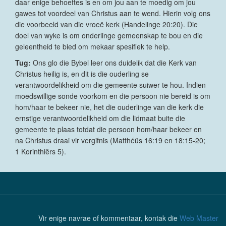
daar enige behoeftes is en om jou aan te moedig om jou
gawes tot voordeel van Christus aan te wend. Hierin volg ons
die voorbeeld van die vroeë kerk (Handelinge 20:20). Die
doel van wyke is om onderlinge gemeenskap te bou en die
geleentheid te bied om mekaar spesifiek te help.
Tug:
Ons glo die Bybel leer ons duidelik dat die Kerk van
Christus heilig is, en dit is die ouderling se
verantwoordelikheid om die gemeente suiwer te hou. Indien
moedswillige sonde voorkom en die persoon nie bereid is om
hom/haar te bekeer nie, het die ouderlinge van die kerk die
ernstige verantwoordelikheid om die lidmaat buite die
gemeente te plaas totdat die persoon hom/haar bekeer en
na Christus draai vir vergifnis (Matthéüs 16:19 en 18:15-20;
1 Korinthiërs 5).
Vir enige navrae of kommentaar, kontak die
Web Master