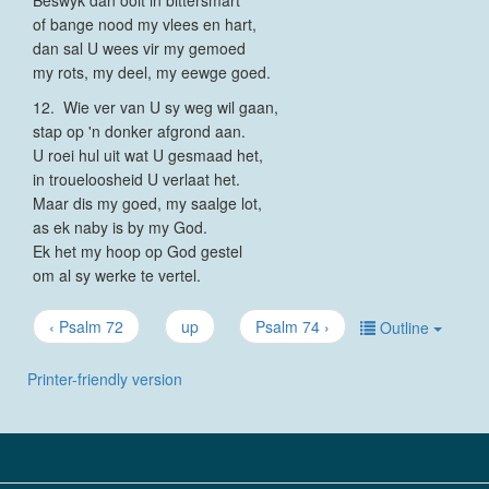
Beswyk dan ooit in bittersmart
of bange nood my vlees en hart,
dan sal U wees vir my gemoed
my rots, my deel, my eewge goed.
12. Wie ver van U sy weg wil gaan,
stap op 'n donker afgrond aan.
U roei hul uit wat U gesmaad het,
in troueloosheid U verlaat het.
Maar dis my goed, my saalge lot,
as ek naby is by my God.
Ek het my hoop op God gestel
om al sy werke te vertel.
‹ Psalm 72
up
Psalm 74 ›
Outline
Printer-friendly version