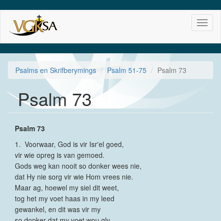
Skip
Toggl
to
naviga
main
content
Psalms en Skrifberymings
Psalm 51-75
Psalm 73
Psalm 73
Psalm 73
1. Voorwaar, God is vir Isr'el goed,
vir wie opreg is van gemoed.
Gods weg kan nooit so donker wees nie,
dat Hy nie sorg vir wie Hom vrees nie.
Maar ag, hoewel my siel dit weet,
tog het my voet haas in my leed
gewankel, en dit was vir my
so donker dat my voet wou gly.