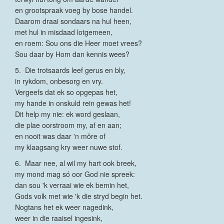
en grootspraak voeg by bose handel.
Daarom draai sondaars na hul heen,
met hul in misdaad lotgemeen,
en roem: Sou ons die Heer moet vrees?
Sou daar by Hom dan kennis wees?
5. Die trotsaards leef gerus en bly,
in rykdom, onbesorg en vry.
Vergeefs dat ek so opgepas het,
my hande in onskuld rein gewas het!
Dit help my nie: ek word geslaan,
die plae oorstroom my, af en aan;
en nooit was daar 'n môre of
my klaagsang kry weer nuwe stof.
6. Maar nee, al wil my hart ook breek,
my mond mag só oor God nie spreek:
dan sou 'k verraai wie ek bemin het,
Gods volk met wie 'k die stryd begin het.
Nogtans het ek weer nagedink,
weer in die raaisel ingesink,