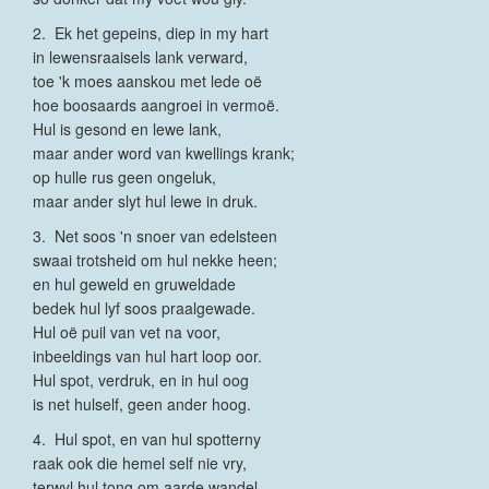
2. Ek het gepeins, diep in my hart
in lewensraaisels lank verward,
toe 'k moes aanskou met lede oë
hoe boosaards aangroei in vermoë.
Hul is gesond en lewe lank,
maar ander word van kwellings krank;
op hulle rus geen ongeluk,
maar ander slyt hul lewe in druk.
3. Net soos 'n snoer van edelsteen
swaai trotsheid om hul nekke heen;
en hul geweld en gruweldade
bedek hul lyf soos praalgewade.
Hul oë puil van vet na voor,
inbeeldings van hul hart loop oor.
Hul spot, verdruk, en in hul oog
is net hulself, geen ander hoog.
4. Hul spot, en van hul spotterny
raak ook die hemel self nie vry,
terwyl hul tong om aarde wandel