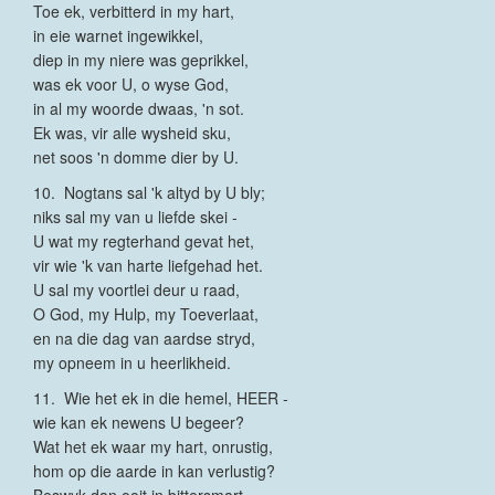
Toe ek, verbitterd in my hart,
in eie warnet ingewikkel,
diep in my niere was geprikkel,
was ek voor U, o wyse God,
in al my woorde dwaas, 'n sot.
Ek was, vir alle wysheid sku,
net soos 'n domme dier by U.
10. Nogtans sal 'k altyd by U bly;
niks sal my van u liefde skei -
U wat my regterhand gevat het,
vir wie 'k van harte liefgehad het.
U sal my voortlei deur u raad,
O God, my Hulp, my Toeverlaat,
en na die dag van aardse stryd,
my opneem in u heerlikheid.
11. Wie het ek in die hemel, HEER -
wie kan ek newens U begeer?
Wat het ek waar my hart, onrustig,
hom op die aarde in kan verlustig?