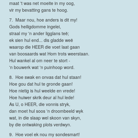
maat 't was net moeite in my oog,
vir my bevatting gans te hoog.
7. Maar nou, hoe anders is dit my!
Gods heiligdomme ingelei,
straal my 'n ander ligglans teë;
ek sien hul end... dis gladde weë
waarop die HEER die voet laat gaan
van boosaards wat Hom trots weerstaan.
Hul wankel al om neer te stort -
'n bouwerk wat 'n puinhoop word.
8. Hoe swak en onvas dat hul staan!
Hoe gou dat hul te gronde gaan!
Hoe nietig is hul weelde en vrede!
Hoe huiwer skrik deur al hul lede!
As U, o HEER, die vonnis stryk,
dan moet hul soos 'n droombeeld wyk
wat, in die slaap wel skoon van skyn,
by die ontwaking plots verdwyn.
9. Hoe voel ek nou my sondesmart!