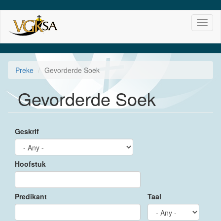
Skip
Toggl
to
naviga
main
content
Preke
Gevorderde Soek
Gevorderde Soek
Geskrif
Hoofstuk
Predikant
Taal