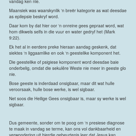
vandag ken nie.
Maansiek was waarskynlik ‘n breër kategorie as wat deesdae
as epilepsie beskryf word.
Daar kom by dat hier oor ‘n onreine gees gepraat word, wat
hom dikwels selfs in die vuur en water gedryf het (Mark
9:22).
Ek het al in eerdere preke hieraan aandag geskenk, dat
siektes ‘n liggaamlike en ook ‘n geestelike komponent het.
Die geestelike of psigiese komponent word deesdae baie
onderbelig, omdat die sekulêre Weste nie meer in geeste glo
nie.
Bose geeste is inderdaad onsigbaar, maar dit wat hulle
veroorsaak, hulle bose werke, is wel sigbaar.
Net soos die Heilige Gees onsigbaar is, maar sy werke is wel
sigbaar.
Dus gemeente, sonder om te poog om ‘n presiese diagnose
te maak in vandag se terme, kan ons vol dankbaarheid en
verwondering uit hierdie gebeurtenis leer dat Jesus kan