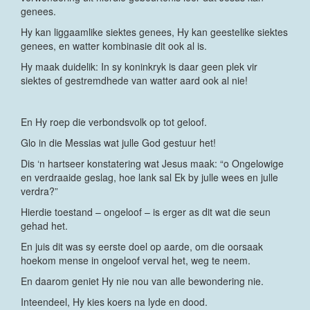
genees.
Hy kan liggaamlike siektes genees, Hy kan geestelike siektes
genees, en watter kombinasie dit ook al is.
Hy maak duidelik: In sy koninkryk is daar geen plek vir
siektes of gestremdhede van watter aard ook al nie!
En Hy roep die verbondsvolk op tot geloof.
Glo in die Messias wat julle God gestuur het!
Dis ‘n hartseer konstatering wat Jesus maak: “o Ongelowige
en verdraaide geslag, hoe lank sal Ek by julle wees en julle
verdra?”
Hierdie toestand – ongeloof – is erger as dit wat die seun
gehad het.
En juis dit was sy eerste doel op aarde, om die oorsaak
hoekom mense in ongeloof verval het, weg te neem.
En daarom geniet Hy nie nou van alle bewondering nie.
Inteendeel, Hy kies koers na lyde en dood.