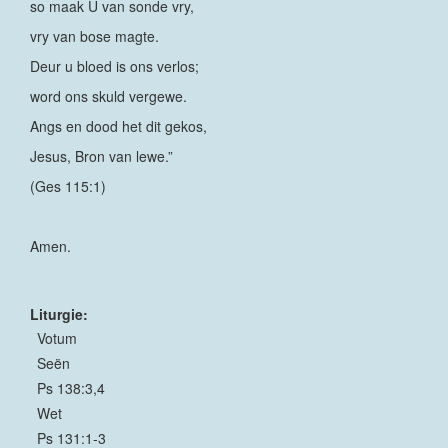
so maak U van sonde vry,
vry van bose magte.
Deur u bloed is ons verlos;
word ons skuld vergewe.
Angs en dood het dit gekos,
Jesus, Bron van lewe.”
(Ges 115:1)
Amen.
Liturgie:
Votum
Seën
Ps 138:3,4
Wet
Ps 131:1-3