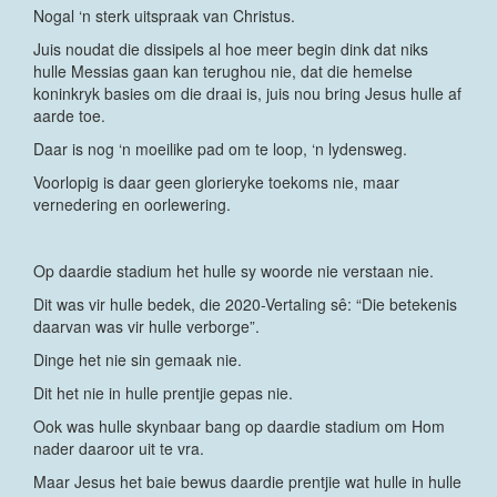
Nogal ‘n sterk uitspraak van Christus.
Juis noudat die dissipels al hoe meer begin dink dat niks
hulle Messias gaan kan terughou nie, dat die hemelse
koninkryk basies om die draai is, juis nou bring Jesus hulle af
aarde toe.
Daar is nog ‘n moeilike pad om te loop, ‘n lydensweg.
Voorlopig is daar geen glorieryke toekoms nie, maar
vernedering en oorlewering.
Op daardie stadium het hulle sy woorde nie verstaan nie.
Dit was vir hulle bedek, die 2020-Vertaling sê: “Die betekenis
daarvan was vir hulle verborge”.
Dinge het nie sin gemaak nie.
Dit het nie in hulle prentjie gepas nie.
Ook was hulle skynbaar bang op daardie stadium om Hom
nader daaroor uit te vra.
Maar Jesus het baie bewus daardie prentjie wat hulle in hulle