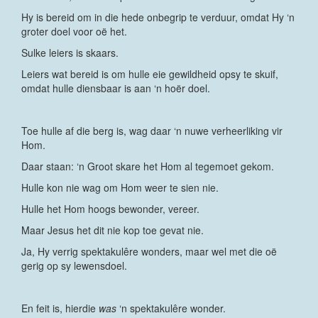
Hy is bereid om in die hede onbegrip te verduur, omdat Hy ‘n
groter doel voor oë het.
Sulke leiers is skaars.
Leiers wat bereid is om hulle eie gewildheid opsy te skuif,
omdat hulle diensbaar is aan ‘n hoër doel.
Toe hulle af die berg is, wag daar ‘n nuwe verheerliking vir
Hom.
Daar staan: ‘n Groot skare het Hom al tegemoet gekom.
Hulle kon nie wag om Hom weer te sien nie.
Hulle het Hom hoogs bewonder, vereer.
Maar Jesus het dit nie kop toe gevat nie.
Ja, Hy verrig spektakulêre wonders, maar wel met die oë
gerig op sy lewensdoel.
En feit is, hierdie
was
‘n spektakulêre wonder.