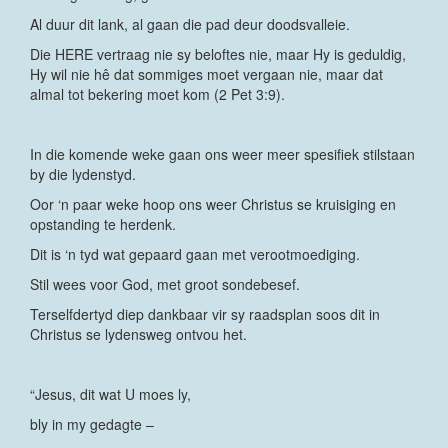
Al duur dit lank, al gaan die pad deur doodsvalleie.
Die HERE vertraag nie sy beloftes nie, maar Hy is geduldig,
Hy wil nie hê dat sommiges moet vergaan nie, maar dat
almal tot bekering moet kom (2 Pet 3:9).
In die komende weke gaan ons weer meer spesifiek stilstaan
by die lydenstyd.
Oor ‘n paar weke hoop ons weer Christus se kruisiging en
opstanding te herdenk.
Dit is ‘n tyd wat gepaard gaan met verootmoediging.
Stil wees voor God, met groot sondebesef.
Terselfdertyd diep dankbaar vir sy raadsplan soos dit in
Christus se lydensweg ontvou het.
“Jesus, dit wat U moes ly,
bly in my gedagte –