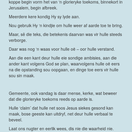
koppe begin vorm het van ‘n glorieryke toekoms, binnekort in
Jerusalem, begin afbreek.
Meerdere kere kondig Hy sy lyde aan.
Nou gebruik Hy ‘n kindjie om hulle weer af aarde toe te bring.
Maar, sê die teks, die betekenis daarvan was vir hulle steeds
verborge.
Daar was nog ‘n waas voor hulle oë – oor hulle verstand.
Aan die een kant deur hulle eie sondige ambisies, aan die
ander kant volgens God se plan, waarvolgens hulle oë eers
na die opstanding sou oopgaan, en dinge toe eers vir hulle
sou sin maak.
Gemeente, ook vandag is daar mense, kerke, wat beweer
dat die glorieryke toekoms reeds op aarde is.
Hulle ‘claim’ dat hulle net soos Jesus siekes gesond kan
maak, bose geeste kan uitdryf, net deur hulle verbaal te
beveel.
Laat ons nugter en eerlik wees, dis nie die waarheid nie.