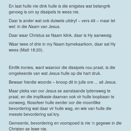
En laat hulle nie dink hulle is die enigstes wat belangrik
genoeg is om sy dissipels te wees nie.
Daar is ander wat ook duiwels uitdryf – vers 49 – maar let
wel: in die
Naam
van Jesus.
Daar waar Christus se Naam klink, daar is Hy aanwesig.
Waar twee of drie in my Naam bymekaarkom, daar sal Hy
wees (Matt 18:20).
Eintlik ironies, want waaroor die dissipels nou praat, is die
omgekeerde van wat Jesus hulle op die hart druk.
Bewaar hierdie woorde – knoop dit in julle ore ... sê Jesus.
Maar pleks van oor Jesus se aanstaande lydensweg te
praat, en die implikasie daarvan ook vir hulle loopbaan te
oorweeg, filosofeer hulle eerder oor die moontlike
bevordering wat daar vir hulle wag, en wie van hulle die
meeste bevordering sal kry.
Gemeente, bevordering en voorspoed is nie ‘n gegewe in die
Christen se lewe nie.