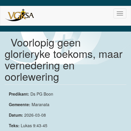
Skip
Toggl
to
naviga
main
content
Voorlopig geen
glorieryke toekoms, maar
vernedering en
oorlewering
Predikant:
Ds PG Boon
Gemeente:
Maranata
Datum:
2026-03-08
Teks:
Lukas 9:43-45