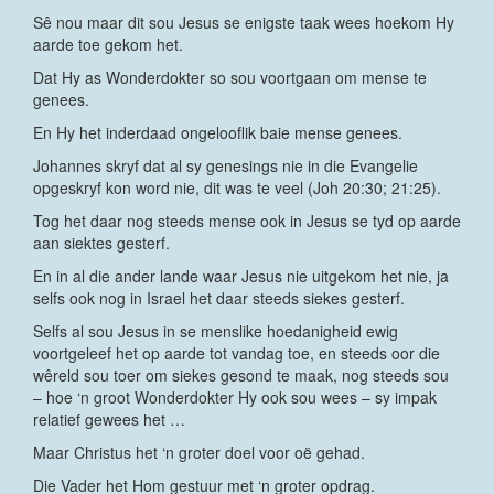
Sê nou maar dit sou Jesus se enigste taak wees hoekom Hy
aarde toe gekom het.
Dat Hy as Wonderdokter so sou voortgaan om mense te
genees.
En Hy het inderdaad ongelooflik baie mense genees.
Johannes skryf dat al sy genesings nie in die Evangelie
opgeskryf kon word nie, dit was te veel (Joh 20:30; 21:25).
Tog het daar nog steeds mense ook in Jesus se tyd op aarde
aan siektes gesterf.
En in al die ander lande waar Jesus nie uitgekom het nie, ja
selfs ook nog in Israel het daar steeds siekes gesterf.
Selfs al sou Jesus in se menslike hoedanigheid ewig
voortgeleef het op aarde tot vandag toe, en steeds oor die
wêreld sou toer om siekes gesond te maak, nog steeds sou
– hoe ‘n groot Wonderdokter Hy ook sou wees – sy impak
relatief gewees het …
Maar Christus het ‘n groter doel voor oë gehad.
Die Vader het Hom gestuur met ‘n groter opdrag.