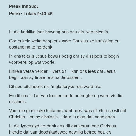
Preek Inhoud:
Preek: Lukas 9:43-45
In die kerklike jaar beweeg ons nou die lydenstyd in.
Oor enkele weke hoop ons weer Christus se kruisiging en
opstanding te herdenk.
In ons teks is Jesus bewus besig om sy dissipels te begin
voorberei op wat voorlê.
Enkele verse verder – vers 51 – kan ons lees dat Jesus
begin aan sy finale reis na Jerusalem.
Dit sou uiteindelik nie ‘n glorieryke reis word nie.
En dit sou ‘n tyd van toenemende ontnugtering word vir die
dissipels.
Voor die glorieryke toekoms aanbreek, was dit God se wil dat
Christus – en sy dissipels – deur ‘n diep dal moes gaan.
In die lydenstyd herdenk ons dit dankbaar, hoe Christus
hierdie dal van doodskaduwee gewillig betree het,
en