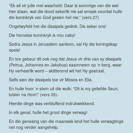
“Ek sê vir julle met waarheid: Daar is sommige van die wat
hier staan, wat die dood sekerlik nie sal smaak voordat hulle
die koninkryk van God gesien het nie.” (vers 27)
Ongetwyfeld het die dissipels gedink: Dis seker ons!
Die hemelse koninkryk is nou naby!
Sodra Jesus in Jerusalem aankom, sal Hy die koningskap
opeis!
En toe gebeur dit ook nog dat Jesus vir drie van sy dissipels
(Petrus, Johannes en Jakobus) saamneem op ‘n berg, waar
Hy verheerlik word – skiitterend wit het Hy gestraal.
Selfs sien die dissipels toe vir Moses en Elia.
En hulle hoor ‘n stem uit die wolk: “Dit is my geliefde Seun;
luister na Hom!” (vers 35).
Hierdie dinge was verbluffend indrukwekkend.
In elk geval, hulle het groot dinge verwag!
En die genesing van die maansiek kind het hulle verwagtinge
net nog verder aangehelp.