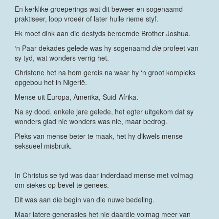
En kerklike groeperings wat dit beweer en sogenaamd
praktiseer, loop vroeër of later hulle rieme styf.
Ek moet dink aan die destyds beroemde Brother Joshua.
‘n Paar dekades gelede was hy sogenaamd
die
profeet van
sy tyd, wat wonders verrig het.
Christene het na hom gereis na waar hy ‘n groot kompleks
opgebou het in Nigerië.
Mense uit Europa, Amerika, Suid-Afrika.
Na sy dood, enkele jare gelede, het egter uitgekom dat sy
wonders glad nie wonders was nie, maar bedrog.
Pleks van mense beter te maak, het hy dikwels mense
seksueel misbruik.
In Christus se tyd was daar inderdaad mense met volmag
om siekes op bevel te genees.
Dit was aan die begin van die nuwe bedeling.
Maar latere generasies het nie daardie volmag meer van