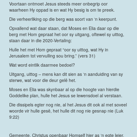
Voortaan ontmoet Jesus steeds meer onbegrip oor
waarheen Hy oppad is en wat Hy besig is om te preek.
Die verheerliking op die berg was soort van ‘n keerpunt.
Opvallend wat daar staan, dat Moses en Elia daar op die
berg met Hom gepraat het oor sy uitgang, oftewel sy uittog,
staan daar in die 2020-Vertaling:
Hulle het met Hom gepraat “oor sy uittog, wat Hy in
Jerusalem tot vervulling sou bring.” (vers 31)
Wat word eintlik daarmee bedoel?
Uitgang, uittog – mens kan dit sien as ‘n aanduiding van sy
sterwe, wat voor die deur gelê het.
Moses en Elia was skynbaar al op die hoogte van hierdie
Goddelike plan, hulle het Jesus se lewensdoel al verstaan.
Die dissipels egter nog nie, al het Jesus dit ook al met soveel
woorde vir hulle gesê, het hulle dit nog nie gesnap nie (Luk
9:22)
Gemeente, Christus openbaar Homself hier as ‘n egte leier.