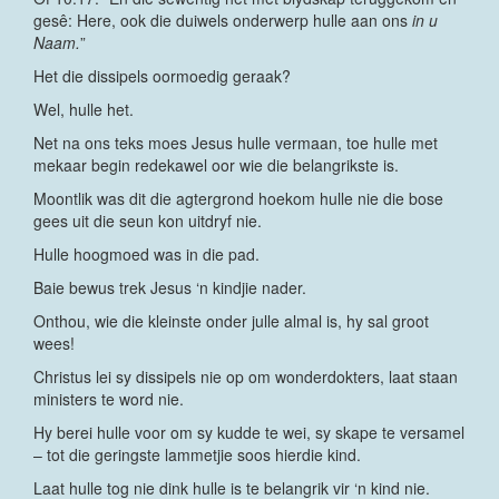
gesê: Here, ook die duiwels onderwerp hulle aan ons
in u
Naam.
”
Het die dissipels oormoedig geraak?
Wel, hulle het.
Net na ons teks moes Jesus hulle vermaan, toe hulle met
mekaar begin redekawel oor wie die belangrikste is.
Moontlik was dit die agtergrond hoekom hulle nie die bose
gees uit die seun kon uitdryf nie.
Hulle hoogmoed was in die pad.
Baie bewus trek Jesus ‘n kindjie nader.
Onthou, wie die kleinste onder julle almal is, hy sal groot
wees!
Christus lei sy dissipels nie op om wonderdokters, laat staan
ministers te word nie.
Hy berei hulle voor om sy kudde te wei, sy skape te versamel
– tot die geringste lammetjie soos hierdie kind.
Laat hulle tog nie dink hulle is te belangrik vir ‘n kind nie.