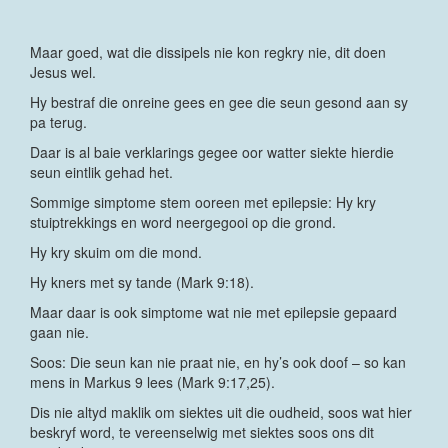
Maar goed, wat die dissipels nie kon regkry nie, dit doen
Jesus wel.
Hy bestraf die onreine gees en gee die seun gesond aan sy
pa terug.
Daar is al baie verklarings gegee oor watter siekte hierdie
seun eintlik gehad het.
Sommige simptome stem ooreen met epilepsie: Hy kry
stuiptrekkings en word neergegooi op die grond.
Hy kry skuim om die mond.
Hy kners met sy tande (Mark 9:18).
Maar daar is ook simptome wat nie met epilepsie gepaard
gaan nie.
Soos: Die seun kan nie praat nie, en hy’s ook doof – so kan
mens in Markus 9 lees (Mark 9:17,25).
Dis nie altyd maklik om siektes uit die oudheid, soos wat hier
beskryf word, te vereenselwig met siektes soos ons dit