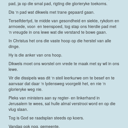
pad, ja op die smal pad, rigting die glorieryke toekoms.
Dis ‘n pad wat dikwels met trane gepaard gaan.
Terselfdertyd, te midde van gesondheid en siekte, rykdom en
armoede, voor- en teenspoed, tog stap ons hierdie pad met
‘n vreugde in ons lewe wat die verstand te bowe gaan.
In Christus het ons die vaste hoop op die herstel van alle
dinge.
Hy is die anker van ons hoop.
Dikwels moet ons worstel om vrede te maak met sy wil in ons
lewe.
Vir die dissipels was dit ‘n steil leerkurwe om te besef en te
aanvaar dat daar ‘n lydensweg voorgelê het, en nie ‘n
glorieryke weg nie.
Pleks van ministers aan sy regter- en linkerhand in
Jerusalem te wees, sal hulle almal verstrooi word en op die
vlug slaan.
Tog is God se raadsplan steeds op koers.
Vandag ook nog, gemeente.