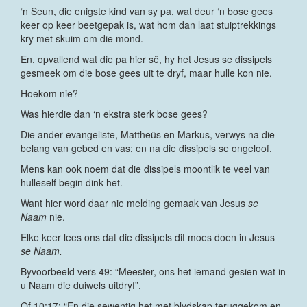
‘n Seun, die enigste kind van sy pa, wat deur ‘n bose gees
keer op keer beetgepak is, wat hom dan laat stuiptrekkings
kry met skuim om die mond.
En, opvallend wat die pa hier sê, hy het Jesus se dissipels
gesmeek om die bose gees uit te dryf, maar hulle kon nie.
Hoekom nie?
Was hierdie dan ‘n ekstra sterk bose gees?
Die ander evangeliste, Mattheüs en Markus, verwys na die
belang van gebed en vas; en na die dissipels se ongeloof.
Mens kan ook noem dat die dissipels moontlik te veel van
hulleself begin dink het.
Want hier word daar nie melding gemaak van Jesus
se
Naam
nie.
Elke keer lees ons dat die dissipels dit moes doen in Jesus
se Naam.
Byvoorbeeld vers 49: “Meester, ons het iemand gesien wat in
u Naam die duiwels uitdryf”.
Of 10:17: “En die sewentig het met blydskap teruggekom en