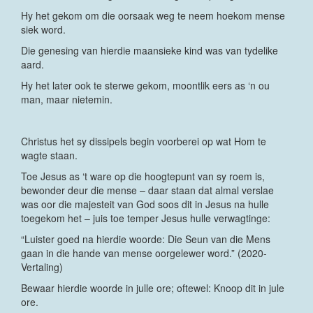
Hy het gekom om die oorsaak weg te neem hoekom mense
siek word.
Die genesing van hierdie maansieke kind was van tydelike
aard.
Hy het later ook te sterwe gekom, moontlik eers as ‘n ou
man, maar nietemin.
Christus het sy dissipels begin voorberei op wat Hom te
wagte staan.
Toe Jesus as ‘t ware op die hoogtepunt van sy roem is,
bewonder deur die mense – daar staan dat almal verslae
was oor die majesteit van God soos dit in Jesus na hulle
toegekom het – juis toe temper Jesus hulle verwagtinge:
“Luister goed na hierdie woorde: Die Seun van die Mens
gaan in die hande van mense oorgelewer word.” (2020-
Vertaling)
Bewaar hierdie woorde in julle ore; oftewel: Knoop dit in jule
ore.