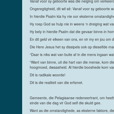
Vanaf voor sy geboorte was die neiging om verkeer
Ongeregtigheid, dit wil sê: Vanaf voor sy geboorte w
In hierdie Psalm kla hy nie oor eksterne omstandigh
Hy roep God se hulp nie in weens ‘n dreiging wat va
Hy bely in hierdie Psalm dat die gevaar binne-in homs
En dit geld vir elkeen van ons, en vir my en jou om 
Die Here Jesus het sy dissipels ook op dieselfde ma
“Daar is niks wat van buite af in die mens ingaan w
“Want van binne, uit die hart van die mense, kom di
hoogmoed, dwaasheid. Al hierdie booshede kom van 
Dit is radikale woorde!
Dit is die realiteit van die erfsmet.
Gemeente, die Pelagiaanse redeneertrant, om heelty
einde van die dag vir God self die skuld gee.
Want as die omstandighede, as eksterne faktore, di