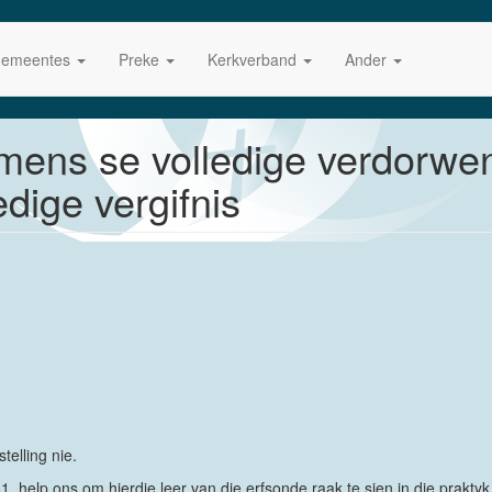
emeentes
Preke
Kerkverband
Ander
e mens se volledige verdorwe
edige vergifnis
telling nie.
, help ons om hierdie leer van die erfsonde raak te sien in die praktyk