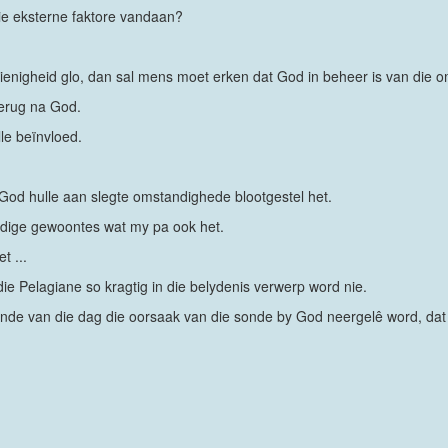
e eksterne faktore vandaan?
ienigheid glo, dan sal mens moet erken dat God in beheer is van die 
terug na God.
le beïnvloed.
 God hulle aan slegte omstandighede blootgestel het.
ondige gewoontes wat my pa ook het.
t ...
die Pelagiane so kragtig in die belydenis verwerp word nie.
 einde van die dag die oorsaak van die sonde by God neergelê word, da