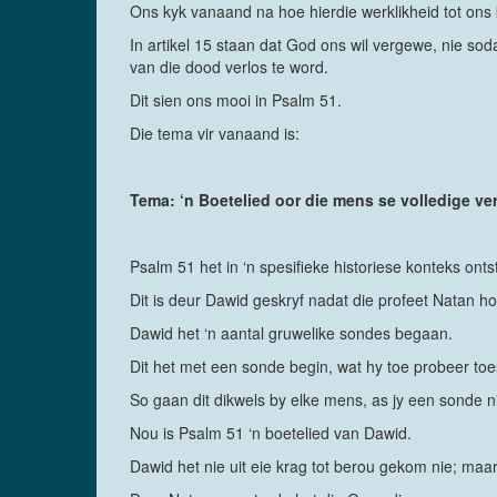
Ons kyk vanaand na hoe hierdie werklikheid tot ons
In artikel 15 staan dat God ons wil vergewe, nie sod
van die dood verlos te word.
Dit sien ons mooi in Psalm 51.
Die tema vir vanaand is:
Tema: ‘n Boetelied oor die mens se volledige ve
Psalm 51 het in ‘n spesifieke historiese konteks onts
Dit is deur Dawid geskryf nadat die profeet Natan h
Dawid het ‘n aantal gruwelike sondes begaan.
Dit het met een sonde begin, wat hy toe probeer t
So gaan dit dikwels by elke mens, as jy een sonde n
Nou is Psalm 51 ‘n boetelied van Dawid.
Dawid het nie uit eie krag tot berou gekom nie; ma