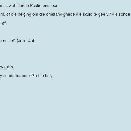
rmins wat hierdie Psalm ons leer.
alm, of die neiging om die omstandighede die skuld te gee vir die sonde 
 af.
een nie!” (Job 14:4)
evant is.
y sonde teenoor God te bely.