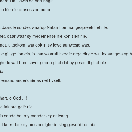
berou in Dawid se hart begin.
van hierdie proses van berou.
tot daardie sondes waarop Natan hom aangespreek het nie.
het, daar waar sy medemense nie kon sien nie.
fsmet, uitgekom, wat ook in sy lewe aanwesig was.
die giftige fontein, is van waaruit hierdie erge dinge wat hy aangevang 
dighede wat hom sover gebring het dat hy gesondig het nie.
ie.
niemand anders nie as net hyself.
art, o God ...!
e faktore gelê nie.
 in sonde het my moeder
my
ontvang.
at later deur sy omstandighede sleg geword het nie.