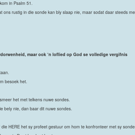
 kom in Psalm 51.
at ons rustig in die sonde kan bly slaap nie, maar sodat daar steeds m
rdorwenheid, maar ook ‘n loflied op God se volledige vergifnis
taan.
om besoek het.
oesmeer het met telkens nuwe sondes.
ie bely nie, dan baar dit nuwe sondes.
ar die HERE het sy profeet gestuur om hom te konfronteer met sy sonde