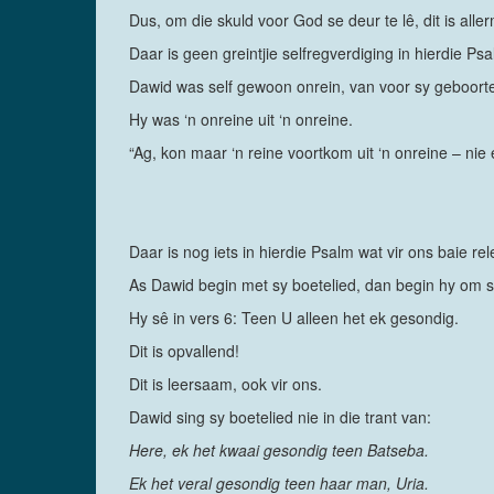
Dus, om die skuld voor God se deur te lê, dit is alle
Daar is geen greintjie selfregverdiging in hierdie Ps
Dawid was self gewoon onrein, van voor sy geboorte
Hy was ‘n onreine uit ‘n onreine.
“Ag, kon maar ‘n reine voortkom uit ‘n onreine – nie 
Daar is nog iets in hierdie Psalm wat vir ons baie rel
As Dawid begin met sy boetelied, dan begin hy om s
Hy sê in vers 6: Teen U alleen het ek gesondig.
Dit is opvallend!
Dit is leersaam, ook vir ons.
Dawid sing sy boetelied nie in die trant van:
Here, ek het kwaai gesondig teen Batseba.
Ek het veral gesondig teen haar man, Uria.