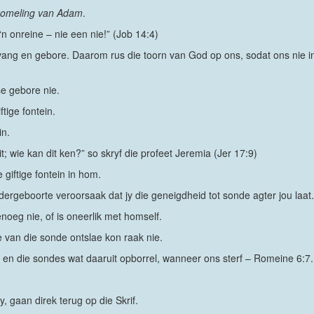
akomeling van Adam
.
‘n onreine – nie een nie!” (Job 14:4)
ang en gebore. Daarom rus die toorn van God op ons, sodat ons nie in
e gebore nie.
ftige fontein.
in.
dit; wie kan dit ken?” so skryf die profeet Jeremia (Jer 17:9)
giftige fontein in hom.
geboorte veroorsaak dat jy die geneigdheid tot sonde agter jou laat.
oeg nie, of is oneerlik met homself.
 van die sonde ontslae kon raak nie.
e, en die sondes wat daaruit opborrel, wanneer ons sterf – Romeine 6:7.
 gaan direk terug op die Skrif.