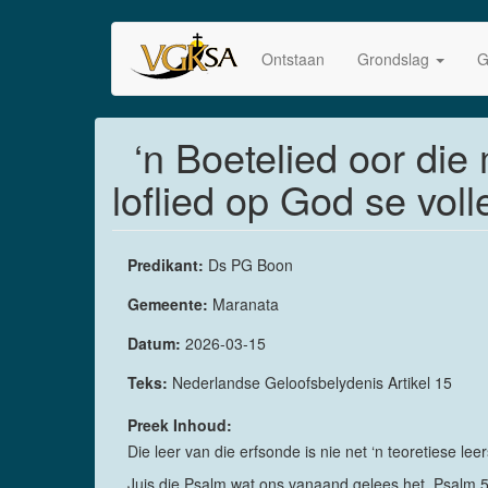
Skip
to
Ontstaan
Grondslag
G
main
content
‘n Boetelied oor di
loflied op God se voll
Predikant:
Ds PG Boon
Gemeente:
Maranata
Datum:
2026-03-15
Teks:
Nederlandse Geloofsbelydenis Artikel 15
Preek Inhoud:
Die leer van die erfsonde is nie net ‘n teoretiese leers
Juis die Psalm wat ons vanaand gelees het, Psalm 51