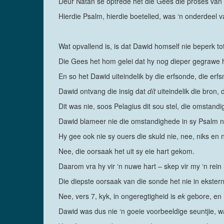
Deur Natan se optrede het die Gees die proses van 
Hierdie Psalm, hierdie boetelied, was ‘n onderdeel 
Wat opvallend is, is dat Dawid homself nie beperk 
Die Gees het hom gelei dat hy nog dieper gegrawe 
En so het Dawid uiteindelik by die erfsonde, die er
Dawid ontvang die insig dat
dít
uiteindelik die bron, 
Dit was nie, soos Pelagius dit sou stel, die omstan
Dawid blameer nie die omstandighede in sy Psalm n
Hy gee ook nie sy ouers die skuld nie, nee, niks en 
Nee, die oorsaak het uit sy eie hart gekom.
Daarom vra hy vir ‘n nuwe hart – skep vir my ‘n rein h
Die diepste oorsaak van die sonde het nie in ekstern
Nee, vers 7, kyk, in ongeregtigheid is
ek
gebore, en
Dawid was dus nie ‘n goeie voorbeeldige seuntjie, w