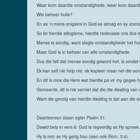
Waar kom daardie omstandighede, waar kom daardi
Wie beheer hulle?
En as ‘n mens enigsins in God se almag en sy voors
So lei hierdie sillogisme, hierdie redenasie ons dus 
Mense is sondig, want slegte omstandighede het hul
Maar God is in beheer van alle omstandighede.
Dus die feit dat mense sondig geword het, is omdat
Ek kan self nie help nie, ek kopieer maar net die s
En dit is mos die Here wat hierdie pa vir my gegee he
Gemeente, dit is nie verniet dat die die dwaling van 
Want die gevolg van hierdie dwaling is dat aan die
Daarteenoor staan egter Psalm 51.
Dawid bely in vers 6: God is regverdig as Hy spreek.
Hy is rein as Hy gerig hou (sien ook Rom. 3:4).