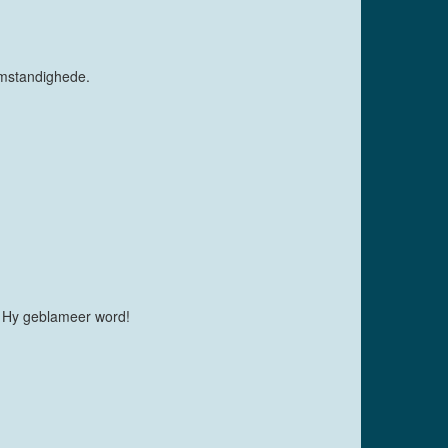
omstandighede.
t Hy geblameer word!