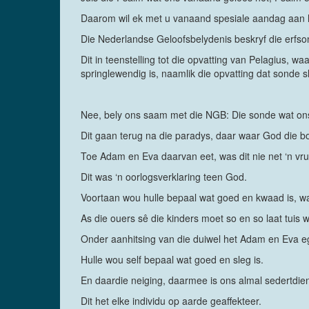
Daarom wil ek met u vanaand spesiale aandag aan 
Die Nederlandse Geloofsbelydenis beskryf die erfso
Dit in teenstelling tot die opvatting van Pelagius,
springlewendig is, naamlik die opvatting dat sonde 
Nee, bely ons saam met die NGB: Die sonde wat ons el
Dit gaan terug na die paradys, daar waar God die 
Toe Adam en Eva daarvan eet, was dit nie net ‘n vru
Dit was ‘n oorlogsverklaring teen God.
Voortaan wou hulle bepaal wat goed en kwaad is, wa
As die ouers sê die kinders moet so en so laat tuis w
Onder aanhitsing van die duiwel het Adam en Eva egt
Hulle wou self bepaal wat goed en sleg is.
En daardie neiging, daarmee is ons almal sedertdie
Dit het elke individu op aarde geaffekteer.