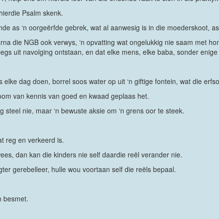
hierdie Psalm skenk.
nde as ‘n oorgeërfde gebrek, wat al aanwesig is in die moederskoot, a
 waarna die NGB ook verwys, ‘n opvatting wat ongelukkig nie saam met 
slegs uit navolging ontstaan, en dat elke mens, elke baba, sonder enig
ke dag doen, borrel soos water op uit ‘n giftige fontein, wat die erfso
boom van kennis van goed en kwaad geplaas het.
g steel nie, maar ‘n bewuste aksie om ‘n grens oor te steek.
t reg en verkeerd is.
ees, dan kan die kinders nie self daardie reël verander nie.
er gerebelleer, hulle wou voortaan self die reëls bepaal.
n besmet.