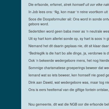
Die erfsonde, erfsmet,
strek homself uit oor elke n
In Job lees ons: “Ag, kon maar ‘n reine voortkom uit 
Soos die Doopsformulier sê: Ons word in sonde ontv
gebore word.
Sedertdien word geen baba meer as ‘n neutrale wes
Uit sy hart kom allerlei sonde op, sy hart is soos ‘n gi
Niemand het dit daarin geplaas nie, dit sit klaar daar
“Bedrieglik is die hart bo alle dinge, ja, verdorwe is 
Ook ‘n bekeerde wedergebore mens, het nog hierdie 
Sommige charismatiese groeperings beweer dat weder
Iemand wat so iets beweer, ken homself nie goed gen
Dink aan Dawid, wat wedergebore was, maar tog nie
Ons is eers heeltemal van die giftige fontein ontsla
Nou gemeente, dit wat die NGB oor die erfsonde bely,