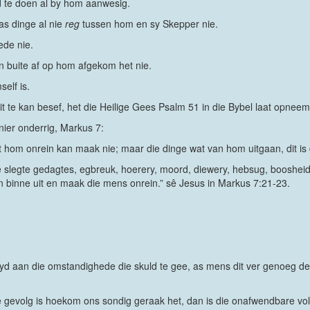
d te doen al by hom aanwesig.
as dinge al nie
reg
tussen hom en sy Skepper nie.
ede nie.
n buite af op hom afgekom het nie.
elf is.
dit te kan besef, het die Heilige Gees Psalm 51 in die Bybel laat opneem
nier onderrig, Markus 7:
at hom onrein kan maak nie; maar die dinge wat van hom uitgaan, dit is
e slegte gedagtes, egbreuk, hoerery, moord, diewery, hebsug, boosheid,
binne uit en maak die mens onrein.” sê Jesus in Markus 7:21-23.
d aan die omstandighede die skuld te gee, as mens dit ver genoeg deur
e gevolg is hoekom ons sondig geraak het, dan is die onafwendbare vo