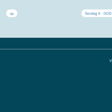
up
Sondag 9 - GOD
V