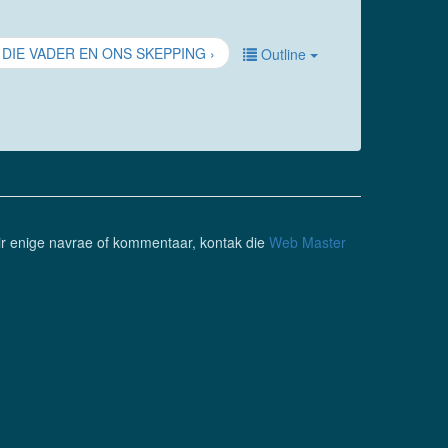
 DIE VADER EN ONS SKEPPING ›
Outline
ir enige navrae of kommentaar, kontak die
Web Master