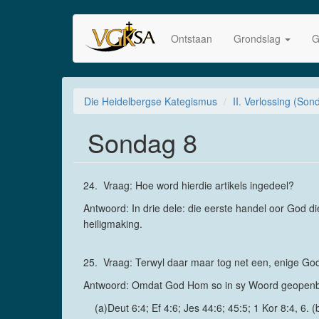
Skip
to
Ontstaan
Grondslag
G
main
content
Die Heidelbergse Kategismus
II. Verlossing (Son
Sondag 8
24. Vraag: Hoe word hierdie artikels ingedeel?
Antwoord: In drie dele: die eerste handel oor God 
heiligmaking.
25. Vraag: Terwyl daar maar tog net een, enige God
Antwoord: Omdat God Hom so in sy Woord geopenbaar
(a)Deut 6:4; Ef 4:6; Jes 44:6; 45:5; 1 Kor 8:4, 6. (b