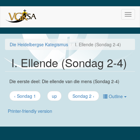
Skip
Toggl
to
naviga
main
content
Die Heidelbergse Kategismus
I. Ellende (Sondag 2-4)
I. Ellende (Sondag 2-4)
Die eerste deel: Die ellende van die mens (Sondag 2-4)
‹ Sondag 1
up
Sondag 2 ›
Outline
Printer-friendly version