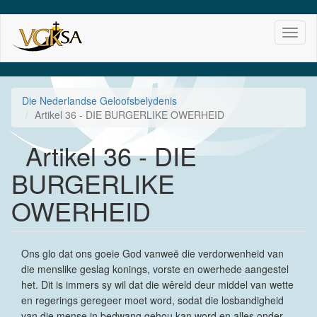
Skip
Toggl
to
naviga
main
content
Die Nederlandse Geloofsbelydenis
Artikel 36 - DIE BURGERLIKE OWERHEID
Artikel 36 - DIE
BURGERLIKE
OWERHEID
Ons glo dat ons goeie God vanweë die verdorwenheid van
die menslike geslag konings, vorste en owerhede aangestel
het. Dit is immers sy wil dat die wêreld deur middel van wette
en regerings geregeer moet word, sodat die losbandigheid
van die mense in bedwang gehou kan word en alles onder