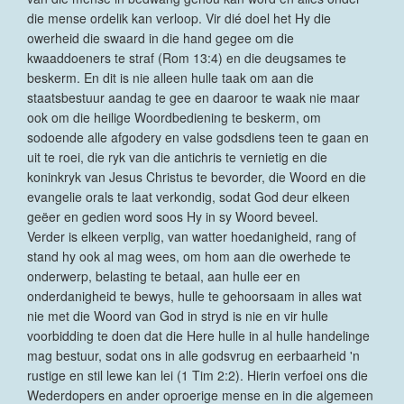
die mense ordelik kan verloop. Vir dié doel het Hy die
owerheid die swaard in die hand gegee om die
kwaaddoeners te straf (Rom 13:4) en die deugsames te
beskerm. En dit is nie alleen hulle taak om aan die
staatsbestuur aandag te gee en daaroor te waak nie maar
ook om die heilige Woordbediening te beskerm, om
sodoende alle afgodery en valse godsdiens teen te gaan en
uit te roei, die ryk van die antichris te vernietig en die
koninkryk van Jesus Christus te bevorder, die Woord en die
evangelie orals te laat verkondig, sodat God deur elkeen
geëer en gedien word soos Hy in sy Woord beveel.
Verder is elkeen verplig, van watter hoedanigheid, rang of
stand hy ook al mag wees, om hom aan die owerhede te
onderwerp, belasting te betaal, aan hulle eer en
onderdanigheid te bewys, hulle te gehoorsaam in alles wat
nie met die Woord van God in stryd is nie en vir hulle
voorbidding te doen dat die Here hulle in al hulle handelinge
mag bestuur, sodat ons in alle godsvrug en eerbaarheid 'n
rustige en stil lewe kan lei (1 Tim 2:2). Hierin verfoei ons die
Wederdopers en ander oproerige mense en in die algemeen