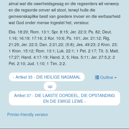
almal wat die owerheidsgesag en die regeerders wil verwerp
en die regsorde omver wil stoot, terwyl hulle die
gemeenskaplike besit van goedere invoer en die eerbaarheid
wat God onder mense ingestel het, versteur.
Eks. 18:20; Rom. 13:1; Spr. 8:15; Jer. 22:3; Ps. 82; Deut.
1:16; 16:19; 17:16; 2 Kor. 10:6; Ps. 101; Jer. 21:12; Rig.
21:25; Jer. 22:3; Dan. 2:21,22; (5:8); Jes. 49:23; 2 Kron. 23;
1 Kron. 15:12; Rom. 13:1; Luk. 22:1; 1 Pet. 2:17; Tit. 3; Matt.
17:27; Hand. 4:17-19; Hand. 2, 5; Hos. 5:11; Jer. 27:5,2; 2
Pet. 2:10; Jud. 1:10; 1 Tim. 2:2.
‹ Artikel 35 - DIE HEILIGE NAGMAAL
Outline
up
Artikel 37 - DIE LAASTE OORDEEL, DIE OPSTANDING
EN DIE EWIGE LEWE ›
Printer-friendly version