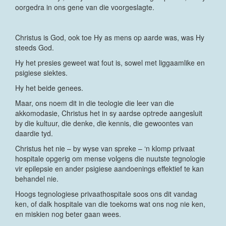
oorgedra in ons gene van die voorgeslagte.
Christus is God, ook toe Hy as mens op aarde was, was Hy
steeds God.
Hy het presies geweet wat fout is, sowel met liggaamlike en
psigiese siektes.
Hy het beide genees.
Maar, ons noem dit in die teologie die leer van die
akkomodasie, Christus het in sy aardse optrede aangesluit
by die kultuur, die denke, die kennis, die gewoontes van
daardie tyd.
Christus het nie – by wyse van spreke – ‘n klomp privaat
hospitale opgerig om mense volgens die nuutste tegnologie
vir epilepsie en ander psigiese aandoenings effektief te kan
behandel nie.
Hoogs tegnologiese privaathospitale soos ons dit vandag
ken, of dalk hospitale van die toekoms wat ons nog nie ken,
en miskien nog beter gaan wees.