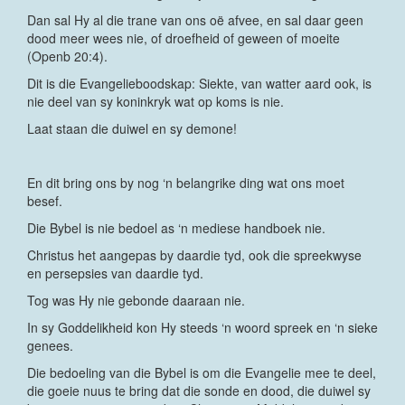
Dan sal Hy al die trane van ons oë afvee, en sal daar geen
dood meer wees nie, of droefheid of geween of moeite
(Openb 20:4).
Dit is die Evangelieboodskap: Siekte, van watter aard ook, is
nie deel van sy koninkryk wat op koms is nie.
Laat staan die duiwel en sy demone!
En dit bring ons by nog ‘n belangrike ding wat ons moet
besef.
Die Bybel is nie bedoel as ‘n mediese handboek nie.
Christus het aangepas by daardie tyd, ook die spreekwyse
en persepsies van daardie tyd.
Tog was Hy nie gebonde daaraan nie.
In sy Goddelikheid kon Hy steeds ‘n woord spreek en ‘n sieke
genees.
Die bedoeling van die Bybel is om die Evangelie mee te deel,
die goeie nuus te bring dat die sonde en dood, die duiwel sy