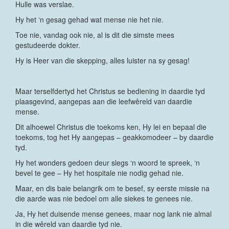
Hulle was verslae.
Hy het ‘n gesag gehad wat mense nie het nie.
Toe nie, vandag ook nie, al is dit die simste mees
gestudeerde dokter.
Hy is Heer van die skepping, alles luister na sy gesag!
Maar terselfdertyd het Christus se bediening in daardie tyd
plaasgevind, aangepas aan die leefwêreld van daardie
mense.
Dit alhoewel Christus die toekoms ken, Hy lei en bepaal die
toekoms, tog het Hy aangepas – geakkomodeer – by daardie
tyd.
Hy het wonders gedoen deur slegs ‘n woord te spreek, ‘n
bevel te gee – Hy het hospitale nie nodig gehad nie.
Maar, en dis baie belangrik om te besef, sy eerste missie na
die aarde was nie bedoel om alle siekes te genees nie.
Ja, Hy het duisende mense genees, maar nog lank nie almal
in die wêreld van daardie tyd nie.