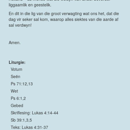
liggaamlik en geestelik.
En dit in die lig van die groot verwagting wat ons het, dat die
dag vir seker sal kom, waarop alles siektes van die aarde af
sal verdwyn!
Amen.
Liturgie:
Votum
Seën
Ps 71:12,13
Wet
Ps 6:1,2
Gebed
Skriflesing: Lukas 4:14-44
Sb 39:1,3,5
Teks: Lukas 4:31-37