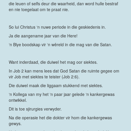
die leuen of selfs deur die waarheid, dan word hulle bestraf
en nie toegelaat om te praat nie.
So lui Christus ‘n nuwe periode in die geskiedenis in.
Ja die aangename jaar van die Here!
‘n Blye boodskap vir ‘n wêreld in die mag van die Satan.
Want inderdaad, die duiwel het mag oor siektes.
In Job 2 kan mens lees dat God Satan die ruimte gegee om
vir Job met siektes te teister (Job 2:6).
Die duiwel maak die liggaam stukkend met siektes.
‘n Kollega van my het ‘n paar jaar gelede ‘n kankergewas
ontwikkel.
Dit is toe sjirurgies verwyder.
Na die operasie het die dokter vir hom die kankergewas
gewys.