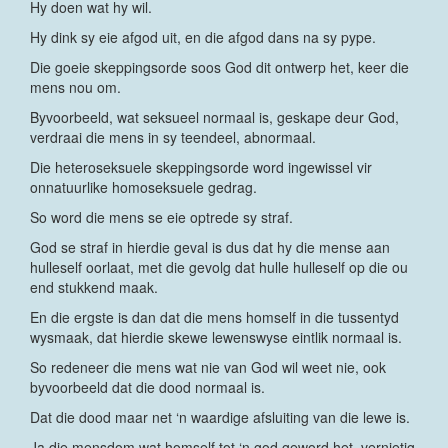
Hy doen wat hy wil.
Hy dink sy eie afgod uit, en die afgod dans na sy pype.
Die goeie skeppingsorde soos God dit ontwerp het, keer die
mens nou om.
Byvoorbeeld, wat seksueel normaal is, geskape deur God,
verdraai die mens in sy teendeel, abnormaal.
Die heteroseksuele skeppingsorde word ingewissel vir
onnatuurlike homoseksuele gedrag.
So word die mens se eie optrede sy straf.
God se straf in hierdie geval is dus dat hy die mense aan
hulleself oorlaat, met die gevolg dat hulle hulleself op die ou
end stukkend maak.
En die ergste is dan dat die mens homself in die tussentyd
wysmaak, dat hierdie skewe lewenswyse eintlik normaal is.
So redeneer die mens wat nie van God wil weet nie, ook
byvoorbeeld dat die dood normaal is.
Dat die dood maar net ‘n waardige afsluiting van die lewe is.
Ja die mensdom wat homself tot ‘n god geword het, vernietig