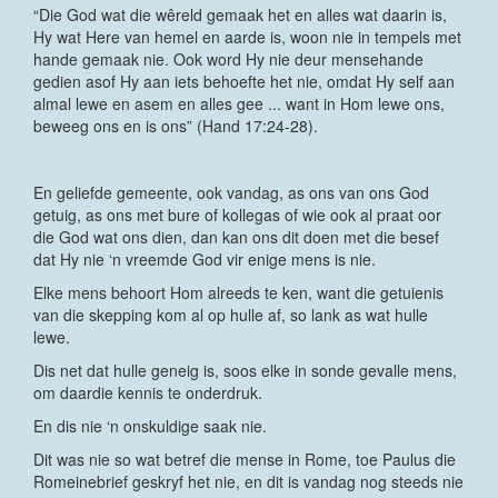
“Die God wat die wêreld gemaak het en alles wat daarin is,
Hy wat Here van hemel en aarde is, woon nie in tempels met
hande gemaak nie. Ook word Hy nie deur mensehande
gedien asof Hy aan iets behoefte het nie, omdat Hy self aan
almal lewe en asem en alles gee ... want in Hom lewe ons,
beweeg ons en is ons” (Hand 17:24-28).
En geliefde gemeente, ook vandag, as ons van ons God
getuig, as ons met bure of kollegas of wie ook al praat oor
die God wat ons dien, dan kan ons dit doen met die besef
dat Hy nie ‘n vreemde God vir enige mens is nie.
Elke mens behoort Hom alreeds te ken, want die getuienis
van die skepping kom al op hulle af, so lank as wat hulle
lewe.
Dis net dat hulle geneig is, soos elke in sonde gevalle mens,
om daardie kennis te onderdruk.
En dis nie ‘n onskuldige saak nie.
Dit was nie so wat betref die mense in Rome, toe Paulus die
Romeinebrief geskryf het nie, en dit is vandag nog steeds nie