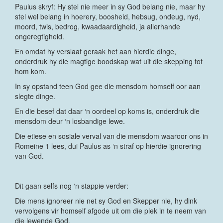
Paulus skryf: Hy stel nie meer in sy God belang nie, maar hy
stel wel belang in hoerery, boosheid, hebsug, ondeug, nyd,
moord, twis, bedrog, kwaadaardigheid, ja allerhande
ongeregtigheid.
En omdat hy verslaaf geraak het aan hierdie dinge,
onderdruk hy die magtige boodskap wat uit die skepping tot
hom kom.
In sy opstand teen God gee die mensdom homself oor aan
slegte dinge.
En die besef dat daar ‘n oordeel op koms is, onderdruk die
mensdom deur ‘n losbandige lewe.
Die etiese en sosiale verval van die mensdom waaroor ons in
Romeine 1 lees, dui Paulus as ‘n straf op hierdie ignorering
van God.
Dit gaan selfs nog ‘n stappie verder:
Die mens ignoreer nie net sy God en Skepper nie, hy dink
vervolgens vir homself afgode uit om die plek in te neem van
die lewende God.