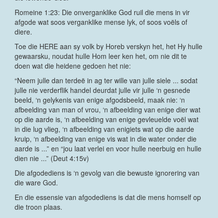
Romeine 1:23: Die onverganklike God ruil die mens in vir
afgode wat soos verganklike mense lyk, of soos voëls of
diere.
Toe die HERE aan sy volk by Horeb verskyn het, het Hy hulle
gewaarsku, noudat hulle Hom leer ken het, om nie dit te
doen wat die heidene gedoen het nie:
“Neem julle dan terdeë in ag ter wille van julle siele ... sodat
julle nie verderflik handel deurdat julle vir julle ‘n gesnede
beeld, ‘n gelykenis van enige afgodsbeeld, maak nie: ‘n
afbeelding van man of vrou, ‘n afbeelding van enige dier wat
op die aarde is, ‘n afbeelding van enige gevleuelde voël wat
in die lug vlieg, ‘n afbeelding van enigiets wat op die aarde
kruip, ‘n afbeelding van enige vis wat in die water onder die
aarde is ...” en “jou laat verlei en voor hulle neerbuig en hulle
dien nie ...” (Deut 4:15v)
Die afgodediens is ‘n gevolg van die bewuste ignorering van
die ware God.
En die essensie van afgodediens is dat die mens homself op
die troon plaas.