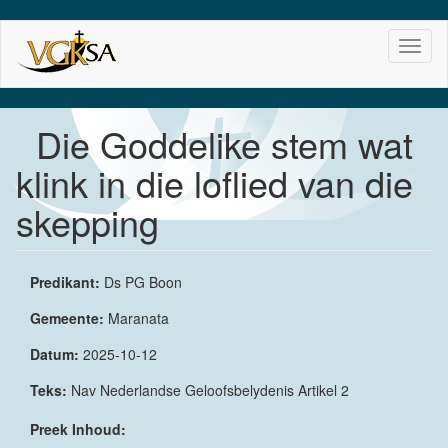
Skip
Toggl
to
naviga
main
content
Die Goddelike stem wat
klink in die loflied van die
skepping
Predikant:
Ds PG Boon
Gemeente:
Maranata
Datum:
2025-10-12
Teks:
Nav Nederlandse Geloofsbelydenis Artikel 2
Preek Inhoud: