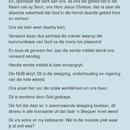
En, openbaar die Skrif aan ons, as ons die gebed bid in die
Naam van sy Seun, ons Here Jesus Christus, dan is daar die
absolute sekerheid dat God in die hemel daardie gebed hoor
en verhoor.
Ons sal later weer daarby kom.
Vanaand staan dus sentraal die manier waarop die
kommunikasie van God na die mens toe plaasvind.
En soos ek genoem het, aan die eerste middel skenk ons
vanaand aandag.
Hierdie eerste middel is baie omvangryk.
Die NGB skryf: Dit is die skepping, onderhouding en regering
van die hele wêreld.
Ons praat hier oor die totale werklikheid om ons heen.
Dit is eerstens deur God geskape.
Die feit dat daar so ‘n asemrowende skepping bestaan, dit
skreeu in alle toonaarde uit dat daar ‘n Skepper moet wees!
Ek vra soms vir my katkisante: Wat is die mooiste plek waar
jy al ooit was?