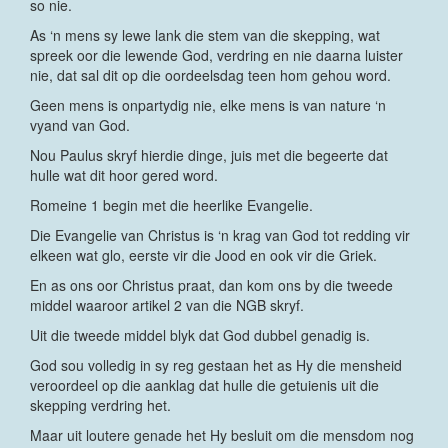
so nie.
As ‘n mens sy lewe lank die stem van die skepping, wat
spreek oor die lewende God, verdring en nie daarna luister
nie, dat sal dit op die oordeelsdag teen hom gehou word.
Geen mens is onpartydig nie, elke mens is van nature ‘n
vyand van God.
Nou Paulus skryf hierdie dinge, juis met die begeerte dat
hulle wat dit hoor gered word.
Romeine 1 begin met die heerlike Evangelie.
Die Evangelie van Christus is ‘n krag van God tot redding vir
elkeen wat glo, eerste vir die Jood en ook vir die Griek.
En as ons oor Christus praat, dan kom ons by die tweede
middel waaroor artikel 2 van die NGB skryf.
Uit die tweede middel blyk dat God dubbel genadig is.
God sou volledig in sy reg gestaan het as Hy die mensheid
veroordeel op die aanklag dat hulle die getuienis uit die
skepping verdring het.
Maar uit loutere genade het Hy besluit om die mensdom nog