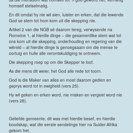
homself stelselmatig.
En dit omdat hy nie wil sien, luister en erken, dat die lewende
God se stem tot hom kom uit die skepping nie.
Artikel 2 van die NGB sê daarom tereg, verwysende na
Romeine 1, al hierdie dinge – die gesamentlike stem wat tot
ons kom uit die skepping, onderhouding en regering van die
wêreld – al hierdie dinge is genoegsaam om die mense te
oortuig en hulle alle verontskuldiging te ontneem.
Die skepping roep op om die Skepper te loof.
As die mens dit weier, het God alle rede tot toorn.
God is die Maker van alles en moet daarom gedien en
geprys word tot in ewigheid (vers 25).
Hy wil geken en erken word, nie misken en vergeet word nie
(vers 28).
Geliefde gemeente, dit was met hierdie besef, en hierdie
boodskap, wat die eerste sendelinge hier na Suider-Afrika
gekom het.