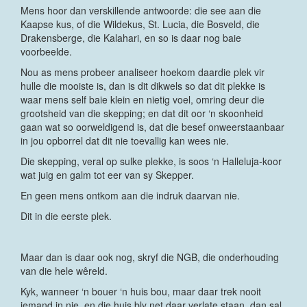
Mens hoor dan verskillende antwoorde: die see aan die
Kaapse kus, of die Wildekus, St. Lucia, die Bosveld, die
Drakensberge, die Kalahari, en so is daar nog baie
voorbeelde.
Nou as mens probeer analiseer hoekom daardie plek vir
hulle die mooiste is, dan is dit dikwels so dat dit plekke is
waar mens self baie klein en nietig voel, omring deur die
grootsheid van die skepping; en dat dit oor ‘n skoonheid
gaan wat so oorweldigend is, dat die besef onweerstaanbaar
in jou opborrel dat dit nie toevallig kan wees nie.
Die skepping, veral op sulke plekke, is soos ‘n Halleluja-koor
wat juig en galm tot eer van sy Skepper.
En geen mens ontkom aan die indruk daarvan nie.
Dit in die eerste plek.
Maar dan is daar ook nog, skryf die NGB, die onderhouding
van die hele wêreld.
Kyk, wanneer ‘n bouer ‘n huis bou, maar daar trek nooit
iemand in nie, en die huis bly net daar verlate staan, dan sal