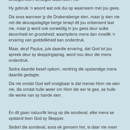
Hy gebruik ‘n woord wat ook dui op waarneem met jou gees.
Dis soos wanneer jy die Drakensberge sien, maar jy sien nie
net die skouspelagtige berge terwyl dit jou onberoerd laat
nie, maar jy word ook oorweldig in jou gees deur sulke
skoonheid en grootsheid; waartydens mens dan moeilik ‘n
ervaring van goddelikheid kan onderdruk.
Maar, skryf Paulus, juis daardie ervaring, dat God tot jou
spreek deur sy skeppingsprag, word nou deur die mens
onderdruk.
Sodra daardie besef opkom, verdring die opstandige mens
daardie gedagte.
Dis nie omdat God self onsigbaar is dat mense Hom nie sien
nie, dis omdat hulle weier om Hom die eer te gee, as hulle
die werke van sy hande sien.
En dit gaan natuurlik terug op die sondeval, elke mens se
opstand teen God sy Skepper.
Sedert die sondeval, soos ek genoem het, is daar nie meer