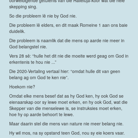
oorweldigende getuienis van die Halleluja-koor wat die hele
skepping sing.
So die probleem lê nie by God nie.
Die probleem lê elders, en dit maak Romeine 1 aan ons baie
duidelik.
Die probleem is naamlik dat die mens op aarde nie meer in
God belangstel nie.
Vers 28 sê: “hulle het dit nie die moeite werd geag om God in
erkentenis te hou nie ...”
Die 2020-Vertaling vertaal hier: “omdat hulle dit van geen
belang ag om God te ken nie”.
Hoekom nie?
Omdat elke mens besef dat as hy God ken, hy ook God se
eienaarskap oor sy lewe moet erken, en hy ook God, wat die
Skepper van die menselewe is, se instruksies moet erken,
hoe hy op aarde behoort te lewe.
Maar daarin stel die mens van nature nie meer belang nie.
Hy wil mos, na sy opstand teen God, nou sy eie koers vaar.