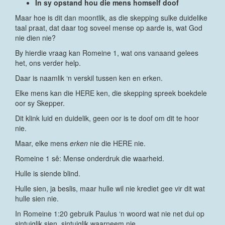
In sy opstand hou die mens homself doof
Maar hoe is dit dan moontlik, as die skepping sulke duidelike
taal praat, dat daar tog soveel mense op aarde is, wat God
nie dien nie?
By hierdie vraag kan Romeine 1, wat ons vanaand gelees
het, ons verder help.
Daar is naamlik ‘n verskil tussen ken en erken.
Elke mens kan die HERE ken, die skepping spreek boekdele
oor sy Skepper.
Dit klink luid en duidelik, geen oor is te doof om dit te hoor
nie.
Maar, elke mens
erken
nie die HERE nie.
Romeine 1 sê: Mense onderdruk die waarheid.
Hulle is siende blind.
Hulle sien, ja beslis, maar hulle wil nie krediet gee vir dit wat
hulle sien nie.
In Romeine 1:20 gebruik Paulus ‘n woord wat nie net dui op
sintuiglik sien, sintuiglik waarneem nie.