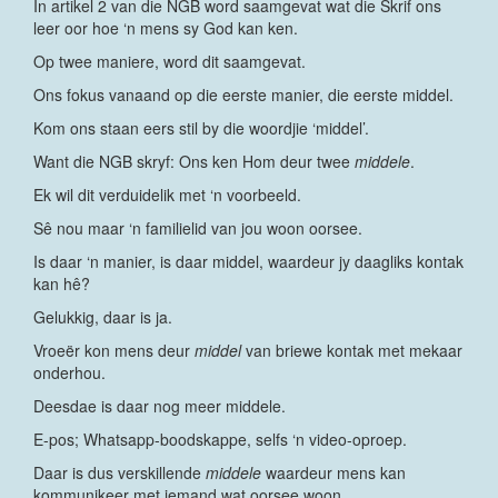
In artikel 2 van die NGB word saamgevat wat die Skrif ons
leer oor hoe ‘n mens sy God kan ken.
Op twee maniere, word dit saamgevat.
Ons fokus vanaand op die eerste manier, die eerste middel.
Kom ons staan eers stil by die woordjie ‘middel’.
Want die NGB skryf: Ons ken Hom deur twee
middele
.
Ek wil dit verduidelik met ‘n voorbeeld.
Sê nou maar ‘n familielid van jou woon oorsee.
Is daar ‘n manier, is daar middel, waardeur jy daagliks kontak
kan hê?
Gelukkig, daar is ja.
Vroeër kon mens deur
middel
van briewe kontak met mekaar
onderhou.
Deesdae is daar nog meer middele.
E-pos; Whatsapp-boodskappe, selfs ‘n video-oproep.
Daar is dus verskillende
middele
waardeur mens kan
kommunikeer met iemand wat oorsee woon.