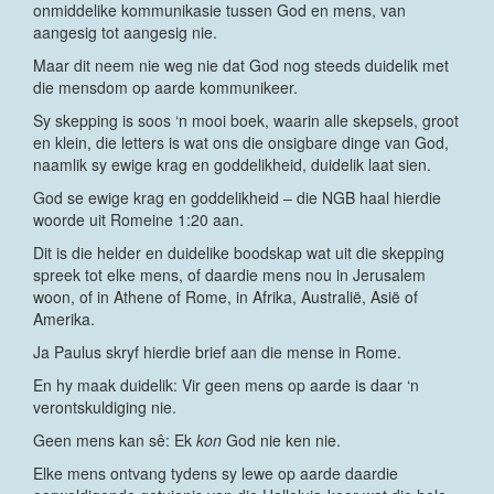
onmiddelike kommunikasie tussen God en mens, van
aangesig tot aangesig nie.
Maar dit neem nie weg nie dat God nog steeds duidelik met
die mensdom op aarde kommunikeer.
Sy skepping is soos ‘n mooi boek, waarin alle skepsels, groot
en klein, die letters is wat ons die onsigbare dinge van God,
naamlik sy ewige krag en goddelikheid, duidelik laat sien.
God se ewige krag en goddelikheid – die NGB haal hierdie
woorde uit Romeine 1:20 aan.
Dit is die helder en duidelike boodskap wat uit die skepping
spreek tot elke mens, of daardie mens nou in Jerusalem
woon, of in Athene of Rome, in Afrika, Australië, Asië of
Amerika.
Ja Paulus skryf hierdie brief aan die mense in Rome.
En hy maak duidelik: Vir geen mens op aarde is daar ‘n
verontskuldiging nie.
Geen mens kan sê: Ek
kon
God nie ken nie.
Elke mens ontvang tydens sy lewe op aarde daardie