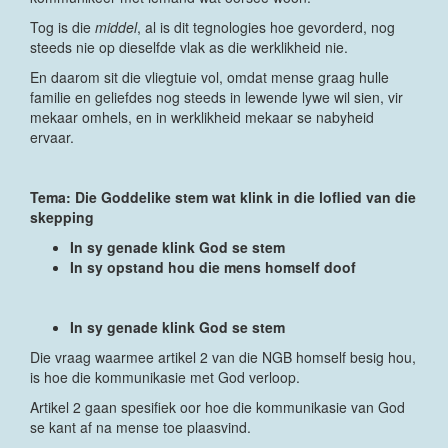
Tog is die
middel
, al is dit tegnologies hoe gevorderd, nog
steeds nie op dieselfde vlak as die werklikheid nie.
En daarom sit die vliegtuie vol, omdat mense graag hulle
familie en geliefdes nog steeds in lewende lywe wil sien, vir
mekaar omhels, en in werklikheid mekaar se nabyheid
ervaar.
Tema: Die Goddelike stem wat klink in die loflied van die
skepping
In sy genade klink God se stem
In sy opstand hou die mens homself doof
In sy genade klink God se stem
Die vraag waarmee artikel 2 van die NGB homself besig hou,
is hoe die kommunikasie met God verloop.
Artikel 2 gaan spesifiek oor hoe die kommunikasie van God
se kant af na mense toe plaasvind.