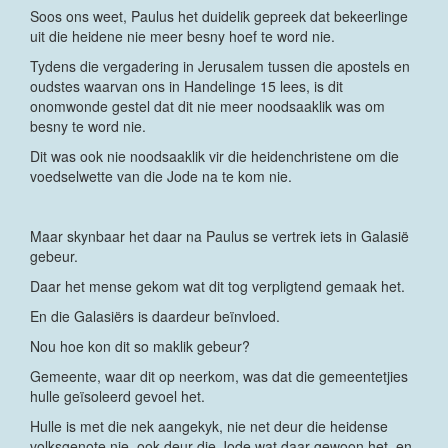
Soos ons weet, Paulus het duidelik gepreek dat bekeerlinge
uit die heidene nie meer besny hoef te word nie.
Tydens die vergadering in Jerusalem tussen die apostels en
oudstes waarvan ons in Handelinge 15 lees, is dit
onomwonde gestel dat dit nie meer noodsaaklik was om
besny te word nie.
Dit was ook nie noodsaaklik vir die heidenchristene om die
voedselwette van die Jode na te kom nie.
Maar skynbaar het daar na Paulus se vertrek iets in Galasië
gebeur.
Daar het mense gekom wat dit tog verpligtend gemaak het.
En die Galasiërs is daardeur beïnvloed.
Nou hoe kon dit so maklik gebeur?
Gemeente, waar dit op neerkom, was dat die gemeentetjies
hulle geïsoleerd gevoel het.
Hulle is met die nek aangekyk, nie net deur die heidense
volksgenote nie, ook deur die Jode wat daar gewoon het, en