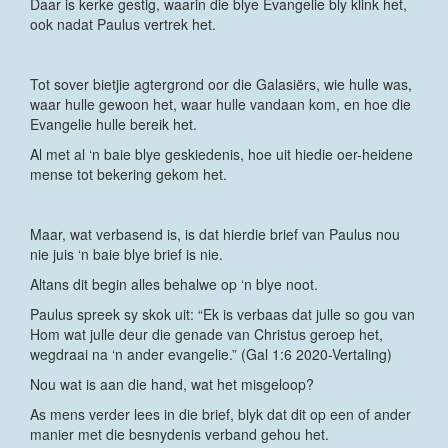
Daar is kerke gestig, waarin die blye Evangelie bly klink het,
ook nadat Paulus vertrek het.
Tot sover bietjie agtergrond oor die Galasiërs, wie hulle was,
waar hulle gewoon het, waar hulle vandaan kom, en hoe die
Evangelie hulle bereik het.
Al met al ‘n baie blye geskiedenis, hoe uit hiedie oer-heidene
mense tot bekering gekom het.
Maar, wat verbasend is, is dat hierdie brief van Paulus nou
nie juis ‘n baie blye brief is nie.
Altans dit begin alles behalwe op ‘n blye noot.
Paulus spreek sy skok uit: “Ek is verbaas dat julle so gou van
Hom wat julle deur die genade van Christus geroep het,
wegdraai na ‘n ander evangelie.” (Gal 1:6 2020-Vertaling)
Nou wat is aan die hand, wat het misgeloop?
As mens verder lees in die brief, blyk dat dit op een of ander
manier met die besnydenis verband gehou het.