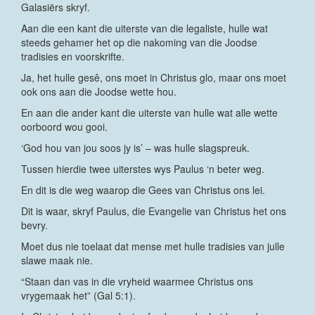
Galasiërs skryf.
Aan die een kant die uiterste van die legaliste, hulle wat
steeds gehamer het op die nakoming van die Joodse
tradisies en voorskrifte.
Ja, het hulle gesê, ons moet in Christus glo, maar ons moet
ook ons aan die Joodse wette hou.
En aan die ander kant die uiterste van hulle wat alle wette
oorboord wou gooi.
‘God hou van jou soos jy is’ – was hulle slagspreuk.
Tussen hierdie twee uiterstes wys Paulus ‘n beter weg.
En dit is die weg waarop die Gees van Christus ons lei.
Dit is waar, skryf Paulus, die Evangelie van Christus het ons
bevry.
Moet dus nie toelaat dat mense met hulle tradisies van julle
slawe maak nie.
“Staan dan vas in die vryheid waarmee Christus ons
vrygemaak het” (Gal 5:1).