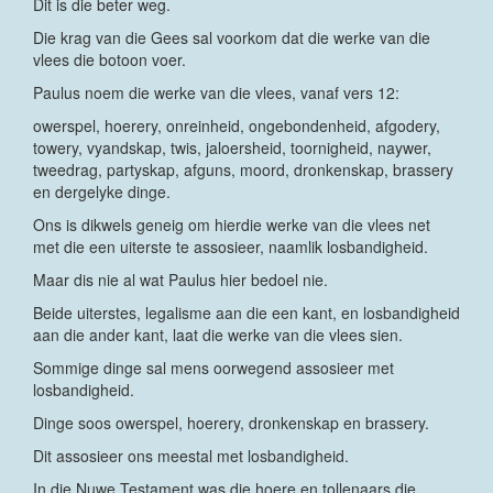
Dit is die beter weg.
Die krag van die Gees sal voorkom dat die werke van die
vlees die botoon voer.
Paulus noem die werke van die vlees, vanaf vers 12:
owerspel, hoerery, onreinheid, ongebondenheid, afgodery,
towery, vyandskap, twis, jaloersheid, toornigheid, naywer,
tweedrag, partyskap, afguns, moord, dronkenskap, brassery
en dergelyke dinge.
Ons is dikwels geneig om hierdie werke van die vlees net
met die een uiterste te assosieer, naamlik losbandigheid.
Maar dis nie al wat Paulus hier bedoel nie.
Beide uiterstes, legalisme aan die een kant, en losbandigheid
aan die ander kant, laat die werke van die vlees sien.
Sommige dinge sal mens oorwegend assosieer met
losbandigheid.
Dinge soos owerspel, hoerery, dronkenskap en brassery.
Dit assosieer ons meestal met losbandigheid.
In die Nuwe Testament was die hoere en tollenaars die