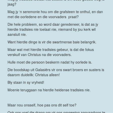
jaag?
Mag jy ‘n seremonie hou om die grafsteen te onthul, en dan
met die oorledene en die voorvaders praat?
Die hele probleem, so word daar geredeneer, is dat as jy
hierdie tradisies nie toelaat nie, niemand by jou kerk wil
aansluit nie.
Want hierdie dinge is vir die swartmense baie belangrik.
Maar wat met hierdie tradisies gebeur, is dat die fokus
verskuif van Christus na die voorvaders.
Hulle moet die persoon beskerm nadat hy oorlede is.
Die boodskap uit Galasiërs vir ons swart broers en susters is
daarom duidelik: Christus alleen!
Bly staan in sy vryheid!
Moenie teruggaan na hierdie heidense tradisies nie.
Maar nou onsself, hoe pas ons dit self toe?
Ook ons voel die drang om vir ons omgewing aanvaarbaar te