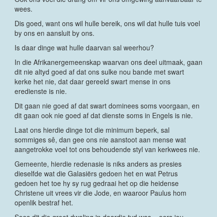
wees.
Dis goed, want ons wil hulle bereik, ons wil dat hulle tuis voel
by ons en aansluit by ons.
Is daar dinge wat hulle daarvan sal weerhou?
In die Afrikanergemeenskap waarvan ons deel uitmaak, gaan
dit nie altyd goed af dat ons sulke nou bande met swart
kerke het nie, dat daar gereeld swart mense in ons
eredienste is nie.
Dit gaan nie goed af dat swart dominees soms voorgaan, en
dit gaan ook nie goed af dat dienste soms in Engels is nie.
Laat ons hierdie dinge tot die minimum beperk, sal
sommiges sê, dan gee ons nie aanstoot aan mense wat
aangetrokke voel tot ons behoudende styl van kerkwees nie.
Gemeente, hierdie redenasie is niks anders as presies
dieselfde wat die Galasiërs gedoen het en wat Petrus
gedoen het toe hy sy rug gedraai het op die heidense
Christene uit vrees vir die Jode, en waaroor Paulus hom
openlik bestraf het.