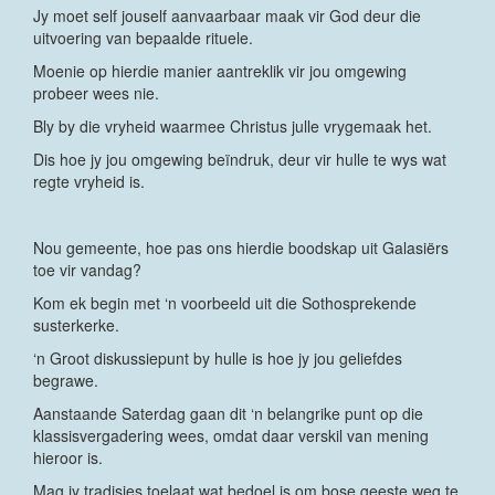
Jy moet self jouself aanvaarbaar maak vir God deur die
uitvoering van bepaalde rituele.
Moenie op hierdie manier aantreklik vir jou omgewing
probeer wees nie.
Bly by die vryheid waarmee Christus julle vrygemaak het.
Dis hoe jy jou omgewing beïndruk, deur vir hulle te wys wat
regte vryheid is.
Nou gemeente, hoe pas ons hierdie boodskap uit Galasiërs
toe vir vandag?
Kom ek begin met ‘n voorbeeld uit die Sothosprekende
susterkerke.
‘n Groot diskussiepunt by hulle is hoe jy jou geliefdes
begrawe.
Aanstaande Saterdag gaan dit ‘n belangrike punt op die
klassisvergadering wees, omdat daar verskil van mening
hieroor is.
Mag jy tradisies toelaat wat bedoel is om bose geeste weg te