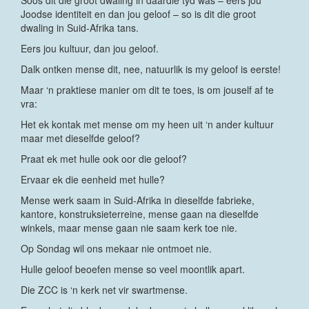
Soos dit die groot dwaling in daardie tyd was – eers jou
Joodse identiteit en dan jou geloof – so is dit die groot
dwaling in Suid-Afrika tans.
Eers jou kultuur, dan jou geloof.
Dalk ontken mense dit, nee, natuurlik is my geloof is eerste!
Maar ‘n praktiese manier om dit te toes, is om jouself af te
vra:
Het ek kontak met mense om my heen uit ‘n ander kultuur
maar met dieselfde geloof?
Praat ek met hulle ook oor die geloof?
Ervaar ek die eenheid met hulle?
Mense werk saam in Suid-Afrika in dieselfde fabrieke,
kantore, konstruksieterreine, mense gaan na dieselfde
winkels, maar mense gaan nie saam kerk toe nie.
Op Sondag wil ons mekaar nie ontmoet nie.
Hulle geloof beoefen mense so veel moontlik apart.
Die ZCC is ‘n kerk net vir swartmense.