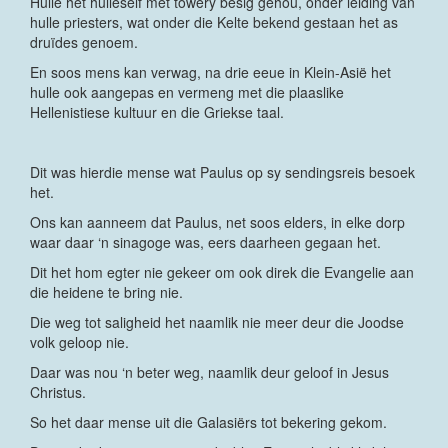
Hulle het hulleself met towery besig gehou, onder leiding van
hulle priesters, wat onder die Kelte bekend gestaan het as
druïdes genoem.
En soos mens kan verwag, na drie eeue in Klein-Asië het
hulle ook aangepas en vermeng met die plaaslike
Hellenistiese kultuur en die Griekse taal.
Dit was hierdie mense wat Paulus op sy sendingsreis besoek
het.
Ons kan aanneem dat Paulus, net soos elders, in elke dorp
waar daar ‘n sinagoge was, eers daarheen gegaan het.
Dit het hom egter nie gekeer om ook direk die Evangelie aan
die heidene te bring nie.
Die weg tot saligheid het naamlik nie meer deur die Joodse
volk geloop nie.
Daar was nou ‘n beter weg, naamlik deur geloof in Jesus
Christus.
So het daar mense uit die Galasiërs tot bekering gekom.