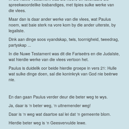
spreekwoordelike losbandiges, met tipies sulke werke van
die vlees.
Maar dan is daar ander werke van die vlees, wat Paulus
noem, wat baie sterk na vore kom by die ander uiterste, by
legaliste.
Dink aan dinge soos vyandskap, twis, toornigheid, tweedrag,
partyskap ...
In die Nuwe Testament was dit die Fariseërs en die Judaïste,
wat hierdie werke van die vlees vertoon het.
Paulus is duidelik oor beide hierdie groepe in vers 21: Hulle
wat sulke dinge doen, sal die koninkryk van God nie beërwe
nie.
En dan gaan Paulus verder deur die beter weg te wys.
Ja, daar is ‘n beter weg, ‘n uitnemender weg!
Daar is ‘n weg wat daartoe sal lei dat ‘n gemeente blom.
Hierdie beter weg is ‘n Geesvervulde lewe.