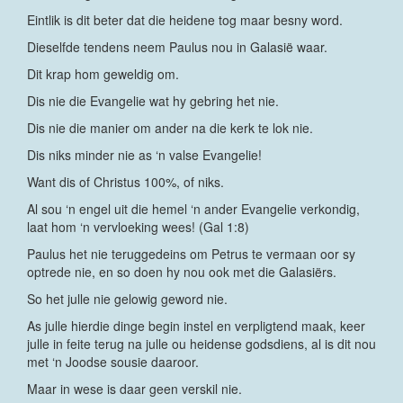
Eintlik is dit beter dat die heidene tog maar besny word.
Dieselfde tendens neem Paulus nou in Galasië waar.
Dit krap hom geweldig om.
Dis nie die Evangelie wat hy gebring het nie.
Dis nie die manier om ander na die kerk te lok nie.
Dis niks minder nie as ‘n valse Evangelie!
Want dis of Christus 100%, of niks.
Al sou ‘n engel uit die hemel ‘n ander Evangelie verkondig,
laat hom ‘n vervloeking wees! (Gal 1:8)
Paulus het nie teruggedeins om Petrus te vermaan oor sy
optrede nie, en so doen hy nou ook met die Galasiërs.
So het julle nie gelowig geword nie.
As julle hierdie dinge begin instel en verpligtend maak, keer
julle in feite terug na julle ou heidense godsdiens, al is dit nou
met ‘n Joodse sousie daaroor.
Maar in wese is daar geen verskil nie.