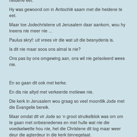
heidene eet.
Hy was gewoond om in Antiochië saam met die heidene te
eet.
Maar toe Jodechristene uit Jerusalem daar aankom, wou hy
ineens nie meer nie ...
Paulus skryf: uit vrees vir die wat uit die besnydenis is.
Is dit nie maar soos ons almal is nie?
Ons pas by ons omgewing aan, ons wil nie geïsoleerd wees
nie.
En so gaan dit ook met kerke.
En dis nie altyd met verkeerde motiewe nie.
Die kerk in Jerusalem wou graag so veel moontlik Jode met
die Evangelie bereik.
Maar omdat dit vir Jode so ‘n groot struikelblok was om om
te gaan met onbesnedenes en met hulle wat nie die
voedselwette hou nie, het die Christene dit tog maar weer
deur die agterdeur in die kerk binnegelaat.