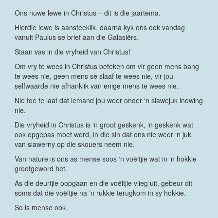
Ons nuwe lewe in Christus – dit is die jaartema.
Hierdie lewe is aansteeklik, daarna kyk ons ook vandag
vanuit Paulus se brief aan die Galasiërs.
Staan vas in die vryheid van Christus!
Om vry te wees in Christus beteken om vir geen mens bang
te wees nie, geen mens se slaaf te wees nie, vir jou
selfwaarde nie afhanklik van enige mens te wees nie.
Nie toe te laat dat iemand jou weer onder ‘n slawejuk indwing
nie.
Die vryheid in Christus is ‘n groot geskenk, ‘n geskenk wat
ook opgepas moet word, in die sin dat ons nie weer ‘n juk
van slawerny op die skouers neem nie.
Van nature is ons as mense soos ‘n voëltjie wat in ‘n hokkie
grootgeword het.
As die deurtjie oopgaan en die voëltjie vlieg uit, gebeur dit
soms dat die voëltjie na ‘n rukkie terugkom in sy hokkie.
So is mense ook.