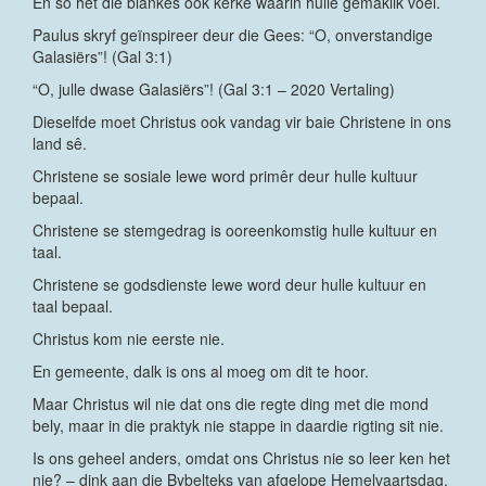
En so het die blankes ook kerke waarin hulle gemaklik voel.
Paulus skryf geïnspireer deur die Gees: “O, onverstandige
Galasiërs”! (Gal 3:1)
“O, julle dwase Galasiërs”! (Gal 3:1 – 2020 Vertaling)
Dieselfde moet Christus ook vandag vir baie Christene in ons
land sê.
Christene se sosiale lewe word primêr deur hulle kultuur
bepaal.
Christene se stemgedrag is ooreenkomstig hulle kultuur en
taal.
Christene se godsdienste lewe word deur hulle kultuur en
taal bepaal.
Christus kom nie eerste nie.
En gemeente, dalk is ons al moeg om dit te hoor.
Maar Christus wil nie dat ons die regte ding met die mond
bely, maar in die praktyk nie stappe in daardie rigting sit nie.
Is ons geheel anders, omdat ons Christus nie so leer ken het
nie? – dink aan die Bybelteks van afgelope Hemelvaartsdag.