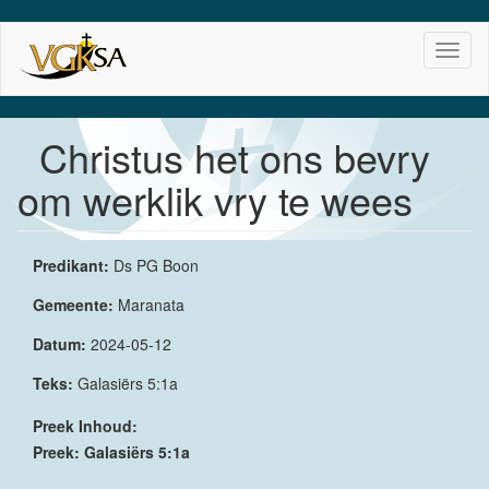
Skip
Toggl
to
naviga
main
content
Christus het ons bevry
om werklik vry te wees
Predikant:
Ds PG Boon
Gemeente:
Maranata
Datum:
2024-05-12
Teks:
Galasiërs 5:1a
Preek Inhoud:
Preek: Galasiërs 5:1a