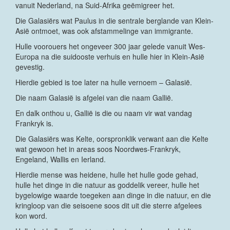
vanuit Nederland, na Suid-Afrika geëmigreer het.
Die Galasiërs wat Paulus in die sentrale berglande van Klein-
Asië ontmoet, was ook afstammelinge van immigrante.
Hulle voorouers het ongeveer 300 jaar gelede vanuit Wes-
Europa na die suidooste verhuis en hulle hier in Klein-Asië
gevestig.
Hierdie gebied is toe later na hulle vernoem – Galasië.
Die naam Galasië is afgelei van die naam Gallië.
En dalk onthou u, Gallië is die ou naam vir wat vandag
Frankryk is.
Die Galasiërs was Kelte, oorspronklik verwant aan die Kelte
wat gewoon het in areas soos Noordwes-Frankryk,
Engeland, Wallis en Ierland.
Hierdie mense was heidene, hulle het hulle gode gehad,
hulle het dinge in die natuur as goddelik vereer, hulle het
bygelowige waarde toegeken aan dinge in die natuur, en die
kringloop van die seisoene soos dit uit die sterre afgelees
kon word.