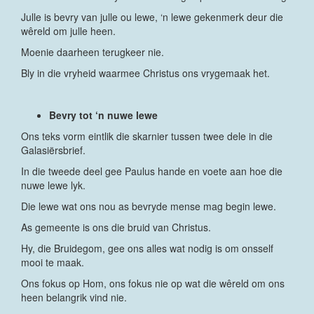
Julle is bevry van julle ou lewe, ‘n lewe gekenmerk deur die
wêreld om julle heen.
Moenie daarheen terugkeer nie.
Bly in die vryheid waarmee Christus ons vrygemaak het.
Bevry tot ‘n nuwe lewe
Ons teks vorm eintlik die skarnier tussen twee dele in die
Galasiërsbrief.
In die tweede deel gee Paulus hande en voete aan hoe die
nuwe lewe lyk.
Die lewe wat ons nou as bevryde mense mag begin lewe.
As gemeente is ons die bruid van Christus.
Hy, die Bruidegom, gee ons alles wat nodig is om onsself
mooi te maak.
Ons fokus op Hom, ons fokus nie op wat die wêreld om ons
heen belangrik vind nie.