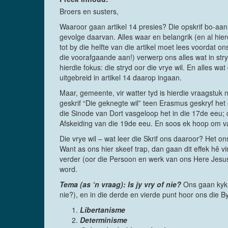
Broers en susters,
Waaroor gaan artikel 14 presies? Die opskrif bo-aan 
gevolge daarvan. Alles waar en belangrik (en al hier
tot by die helfte van die artikel moet lees voordat ons
die voorafgaande aan!) verwerp ons alles wat in stry
hierdie fokus: die stryd oor die vrye wil. En alles w
uitgebreid in artikel 14 daarop ingaan.
Maar, gemeente, vir watter tyd is hierdie vraagstuk 
geskrif “Die geknegte wil” teen Erasmus geskryf het
die Sinode van Dort vasgeloop het in die 17de eeu; d
Afskeiding van die 19de eeu. En soos ek hoop om van
Die vrye wil – wat leer die Skrif ons daaroor? Het 
Want as ons hier skeef trap, dan gaan dit effek hê vir
verder (oor die Persoon en werk van ons Here Jesus 
word.
Tema (as ‘n vraag): Is jy vry of nie?
Ons gaan kyk 
nie?), en in die derde en vierde punt hoor ons die B
Libertanisme
Determinisme