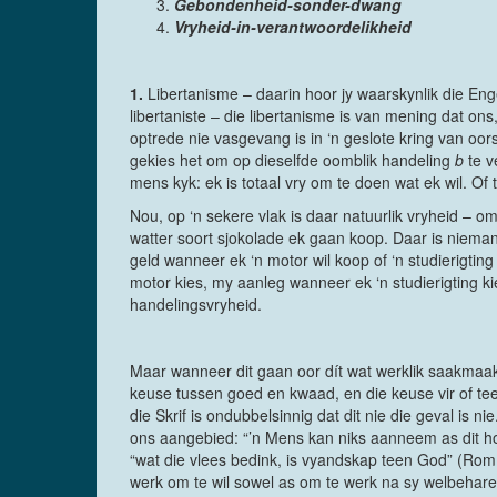
Gebondenheid-sonder-dwang
Vryheid-in-verantwoordelikheid
1.
Libertanisme – daarin hoor jy waarskynlik die Enge
libertaniste – die libertanisme is van mening dat on
optrede nie vasgevang is in ‘n geslote kring van oors
gekies het om op dieselfde oomblik handeling
b
te v
mens kyk: ek is totaal vry om te doen wat ek wil. Of
Nou, op ‘n sekere vlak is daar natuurlik vryheid – o
watter soort sjokolade ek gaan koop. Daar is nieman
geld wanneer ek ‘n motor wil koop of ‘n studierigting
motor kies, my aanleg wanneer ek ‘n studierigting k
handelingsvryheid.
Maar wanneer dit gaan oor dít wat werklik saakmaak 
keuse tussen goed en kwaad, en die keuse vir of tee
die Skrif is ondubbelsinnig dat dit nie die geval is n
ons aangebied: “’n Mens kan niks aanneem as dit hom
“wat die vlees bedink, is vyandskap teen God” (Rom. 
werk om te wil sowel as om te werk na sy welbehare (