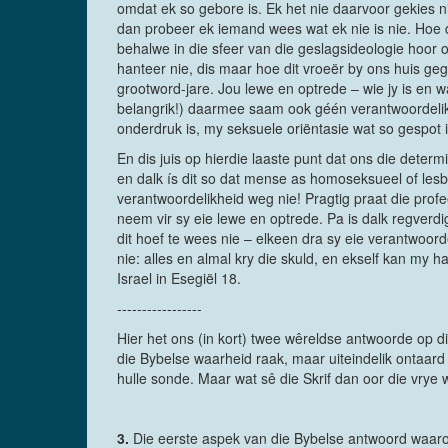
omdat ek so gebore is. Ek het nie daarvoor gekies nie
dan probeer ek iemand wees wat ek nie is nie. Hoe d
behalwe in die sfeer van die geslagsideologie hoor o
hanteer nie, dis maar hoe dit vroeër by ons huis geg
grootword-jare. Jou lewe en optrede – wie jy is en
belangrik!) daarmee saam ook géén verantwoordeli
onderdruk is, my seksuele oriëntasie wat so gespot 
En dis juis op hierdie laaste punt dat ons die deter
en dalk ís dit so dat mense as homoseksueel of lesb
verantwoordelikheid weg nie! Pragtig praat die prof
neem vir sy eie lewe en optrede. Pa is dalk regverd
dit hoef te wees nie – elkeen dra sy eie verantwoord
nie: alles en almal kry die skuld, en ekself kan my h
Israel in Esegiël 18.
-----------------
Hier het ons (in kort) twee wêreldse antwoorde op die 
die Bybelse waarheid raak, maar uiteindelik ontaard 
hulle sonde. Maar wat sê die Skrif dan oor die vrye w
3.
Die eerste aspek van die Bybelse antwoord waarop