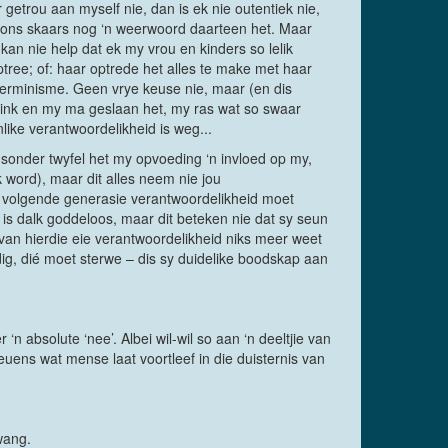
 getrou aan myself nie, dan is ek nie outentiek nie,
at ons skaars nog ‘n weerwoord daarteen het. Maar
kan nie help dat ek my vrou en kinders so lelik
ptree; of: haar optrede het alles te make met haar
terminisme. Geen vrye keuse nie, maar (en dis
ink en my ma geslaan het, my ras wat so swaar
like verantwoordelikheid is weg...
n sonder twyfel het my opvoeding ‘n invloed op my,
 word), maar dit alles neem nie jou
ke volgende generasie verantwoordelikheid moet
 is dalk goddeloos, maar dit beteken nie dat sy seun
 van hierdie eie verantwoordelikheid niks meer weet
ndig, dié moet sterwe – dis sy duidelike boodskap aan
‘n absolute ‘nee’. Albei wil-wil so aan ‘n deeltjie van
euens wat mense laat voortleef in die duisternis van
wang.