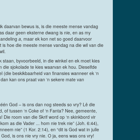
ntlik daarvan bewus is, is die meeste mense vandag
, as daar geen eksterne dwang is nie, en as my
 handeling
a
, maar ek kon net so goed daarvoor
it is hoe die meeste mense vandag na die wil van die
wil.
k staan, byvoorbeeld, in die winkel en ek moet kies
m die sjokolade te kies waarvan ek hou. Dieselfde
peel (die beskikbaarheid van finansies wanneer ek ‘n
, dan kan ons praat van ‘n sekere mate van
 téén God – is ons dan nog steeds so vry? Lê die
rd, of tussen ‘n Coke of ‘n Fanta? Nee, gemeente,
ys! Die room van die Skrif word op ‘n skinkbord vir
om as die Vader ... hom nie trek nie” (Joh. 6:44),
eem nie” (1 Kor. 2:14), en “dit is God wat in julle
God, is ons nie vry nie. O ja, eens was ons vry!