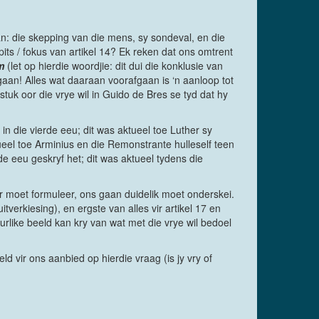
aan: die skepping van die mens, sy sondeval, en die
its / fokus van artikel 14? Ek reken dat ons omtrent
m
(let op hierdie woordjie: dit dui die konklusie van
gaan! Alles wat daaraan voorafgaan is ‘n aanloop tot
stuk oor die vrye wil in Guido de Bres se tyd dat hy
in die vierde eeu; dit was aktueel toe Luther sy
ueel toe Arminius en die Remonstrante hulleself teen
de eeu geskryf het; dit was aktueel tydens die
er moet formuleer, ons gaan duidelik moet onderskei.
tverkiesing), en ergste van alles vir artikel 17 en
rlike beeld kan kry van wat met die vrye wil bedoel
d vir ons aanbied op hierdie vraag (is jy vry of