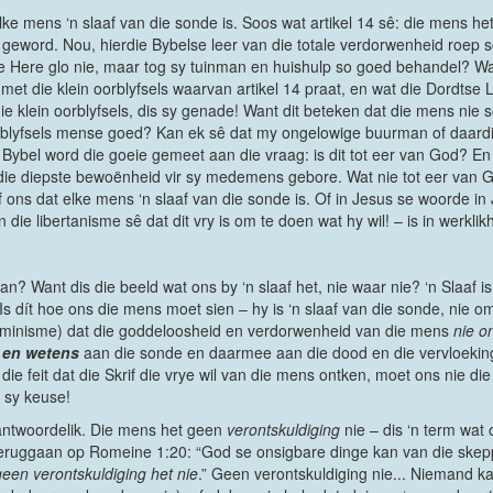
 elke mens ‘n slaaf van die sonde is. Soos wat artikel 14 sê: die mens he
 geword. Nou, hierdie Bybelse leer van die totale verdorwenheid roep
e Here glo nie, maar tog sy tuinman en huishulp so goed behandel? W
t die klein oorblyfsels waarvan artikel 14 praat, en wat die Dordtse Lee
ie klein oorblyfsels, dis sy genade! Want dit beteken dat die mens nie s
orblyfsels mense goed? Kan ek sê dat my ongelowige buurman of daard
 Bybel word die goeie gemeet aan die vraag: is dit tot eer van God? E
 die diepste bewoënheid vir sy medemens gebore. Wat nie tot eer van Go
f ons dat elke mens ‘n slaaf van die sonde is. Of in Jesus se woorde in
die libertanisme sê dat dit vry is om te doen wat hy wil! – is in werkli
n? Want dis die beeld wat ons by ‘n slaaf het, nie waar nie? ‘n Slaaf
Is dít hoe ons die mens moet sien – hy is ‘n slaaf van die sonde, nie 
terminisme) dat die goddeloosheid en verdorwenheid van die mens
nie o
s en wetens
aan die sonde en daarmee aan die dood en die vervloeking
t die feit dat die Skrif die vrye wil van die mens ontken, moet ons nie
s sy keuse!
antwoordelik. Die mens het geen
verontskuldiging
nie – dis ‘n term wat
 teruggaan op Romeine 1:20: “God se onsigbare dinge kan van die skepp
geen verontskuldiging het nie
.” Geen verontskuldiging nie... Niemand k