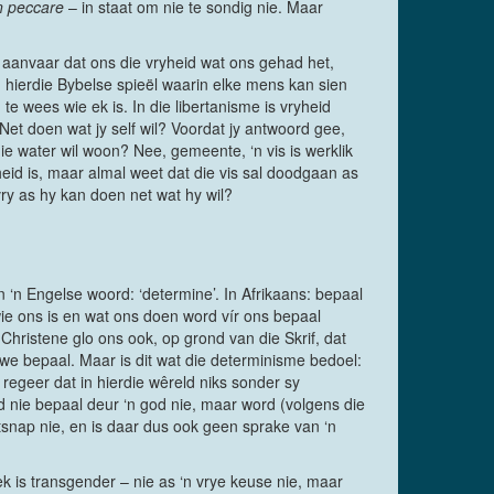
n peccare
– in staat om nie te sondig nie. Maar
e aanvaar dat ons die vryheid wat ons gehad het,
 hierdie Bybelse spieël waarin elke mens kan sien
te wees wie ek is. In die libertanisme is vryheid
Net doen wat jy self wil? Voordat jy antwoord gee,
 die water wil woon? Nee, gemeente, ‘n vis is werklik
heid is, maar almal weet dat die vis sal doodgaan as
vry as hy kan doen net wat hy wil?
‘n Engelse woord: ‘determine’. In Afrikaans: bepaal
wie ons is en wat ons doen word vír ons bepaal
Christene glo ons ook, op grond van die Skrif, dat
e bepaal. Maar is dit wat die determinisme bedoel:
 regeer dat in hierdie wêreld niks sonder sy
d nie bepaal deur ‘n god nie, maar word (volgens die
snap nie, en is daar dus ook geen sprake van ‘n
ek is transgender – nie as ‘n vrye keuse nie, maar