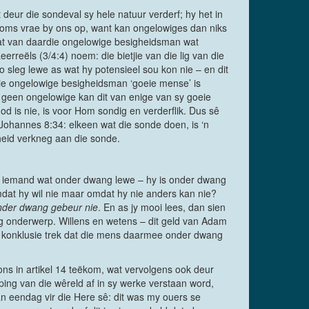
t deur die sondeval sy hele natuur verderf; hy het in
 soms vrae by ons op, want kan ongelowiges dan niks
at van daardie ongelowige besigheidsman wat
rreëls (3/4:4) noem: die bietjie van die lig van die
o sleg lewe as wat hy potensieel sou kon nie – en dit
ie ongelowige besigheidsman ‘goeie mense’ is
n geen ongelowige kan dit van enige van sy goeie
d is nie, is voor Hom sondig en verderflik. Dus sê
 Johannes 8:34: elkeen wat die sonde doen, is ‘n
kheid verkneg aan die sonde.
 is iemand wat onder dwang lewe – hy is onder dwang
omdat hy wil nie maar omdat hy nie anders kan nie?
nder dwang gebeur nie
. En as jy mooi lees, dan sien
 onderwerp. Willens en wetens – dit geld van Adam
 die konklusie trek dat die mens daarmee onder dwang
 ons in artikel 14 teëkom, wat vervolgens ook deur
ing van die wêreld af in sy werke verstaan word,
an eendag vir die Here sê: dit was my ouers se