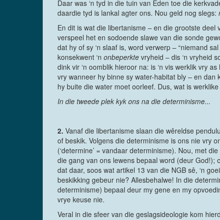
Daar was ‘n tyd in die tuin van Eden toe die kerkv
daardie tyd is lankal agter ons. Nou geld nog slegs:
En dit is wat die libertanisme – en die grootste dee
verspeel het en sodoende slawe van die sonde gewor
dat hy of sy ‘n slaaf is, word verwerp – “niemand sal
konsekwent ‘n
onbeperkte
vryheid – dis ‘n vryheid 
dink vir ‘n oomblik hieroor na: is ‘n vis werklik vry 
vry wanneer hy binne sy water-habitat bly – en dan k
hy buite die water moet oorleef. Dus, wat is werklik
In die tweede plek kyk ons na die determinisme...
2.
Vanaf die libertanisme slaan die wêreldse pendulu
of beskik. Volgens die determinisme is ons nie vry 
(‘determine’ = vandaar determinisme). Nou, met die e
die gang van ons lewens bepaal word (deur God!); o
dat daar, soos wat artikel 13 van die NGB sê, ‘n goei
beskikking gebeur nie? Allesbehalwe! In die determi
determinisme) bepaal deur my gene en my opvoedi
vrye keuse nie.
Veral in die sfeer van die geslagsideologie kom hier