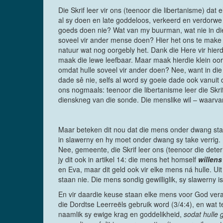
Die Skrif leer vir ons (teenoor die libertanisme) dat
al sy doen en late goddeloos, verkeerd en verdorwe
goeds doen nie? Wat van my buurman, wat nie in di
soveel vir ander mense doen? Hier het ons te make me
natuur wat nog oorgebly het. Dank die Here vir hierd
maak die lewe leefbaar. Maar maak hierdie klein o
omdat hulle soveel vir ander doen? Nee, want in die
dade sê nie, selfs al word sy goeie dade ook vanuit
ons nogmaals: teenoor die libertanisme leer die Skri
dienskneg van die sonde. Die menslike wil – waarvan 
Maar beteken dit nou dat die mens onder dwang staa
in slawerny en hy moet onder dwang sy take verrig. 
Nee, gemeente, die Skrif leer ons (teenoor die de
jy dit ook in artikel 14: die mens het homself
willen
en Eva, maar dit geld ook vir elke mens ná hulle. Ui
staan nie. Die mens sondig gewilliglik, sy slawerny i
En vir daardie keuse staan elke mens voor God ver
die Dordtse Leerreëls gebruik word (3/4:4), en wat
naamlik sy ewige krag en goddelikheid,
sodat hulle 