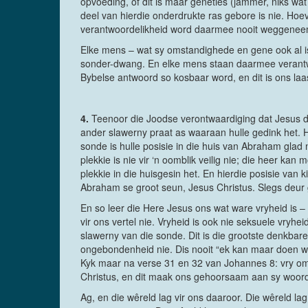
opvoeding, of dit is maar geneties (jammer, niks wat
deel van hierdie onderdrukte ras gebore is nie. Hoev
verantwoordelikheid word daarmee nooit weggenee
Elke mens – wat sy omstandighede en gene ook al i
sonder-dwang. En elke mens staan daarmee verantwoo
Bybelse antwoord so kosbaar word, en dit is ons laa
4.
Teenoor die Joodse verontwaardiging dat Jesus du
ander slawerny praat as waaraan hulle gedink het. H
sonde is hulle posisie in die huis van Abraham glad 
plekkie is nie vir ‘n oomblik veilig nie; die heer kan
plekkie in die huisgesin het. En hierdie posisie van 
Abraham se groot seun, Jesus Christus. Slegs deur g
En so leer die Here Jesus ons wat ware vryheid is – 
vir ons vertel nie. Vryheid is ook nie seksuele vry
slawerny van die sonde. Dit is die grootste denkbare
ongebondenheid nie. Dis nooit “ek kan maar doen wat 
Kyk maar na verse 31 en 32 van Johannes 8: vry om i
Christus, en dit maak ons gehoorsaam aan sy woor
Ag, en die wêreld lag vir ons daaroor. Die wêreld 