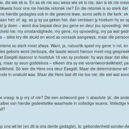
, dis wie ek is. En as ek nie sou wees wie ek is nie, dan is ek nie meer
ikwels hoor ons nie hierdie retoriek nie? En die retoriek is so sterk d
ns hierdie gedagtes ook in die gewone lewe, soms selfs in die kerk: ek 
aan het; of: ag, as jy sy pa geken het, dan verstaan jy hoekom hy so o
 wat jy doen – word dus bepaal deur jou gene en deur jou opvoeding: de
kheid nie: my omstandighede, my gene, my opvoeding, my pa wat gedr
is – alles kry die skuld en word as oorsaak aangewys, maar die persoon
minisme so sterk moet afwys. Want, ja, natuurlik speel my gene ‘n rol, e
ies gebore word (terloops, die laaste woord hieroor moet nog gespreek
eet Esegiël daaroor in hoofstuk 18 van sy profesie: hy wys daar dat el
ig, maar sy seun goddeloos – elkeen dra sy eie verantwoordelikheid; pa
elikheid. Só leer die Here ons deur Esegiël. Maar die determinisme wil
ande in onskuld was. Maar die Here laat dit nie toe nie: die siel wat so
vraag: is jy vry of nie? Die een antwoord gee ‘n absolute ‘ja’, die ander 
albei van hierdie gedeeltelike waarhede in volledige leuens. Volledige l
il?
 ons wil let (en dit is ons derde gedagte), is: gebondenheid-sonder-d