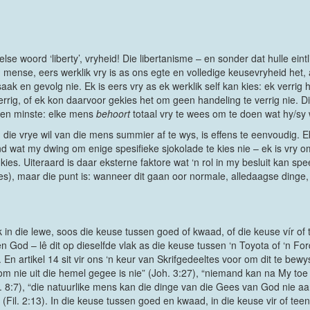
lse woord ‘liberty’, vryheid! Die libertanisme – en sonder dat hulle ei
s, mense, eers werklik vry is as ons egte en volledige keusevryheid het
aak en gevolg nie. Ek is eers vry as ek werklik self kan kies: ek verrig
errig, of ek kon daarvoor gekies het om geen handeling te verrig nie. D
 ten minste: elke mens
behoort
totaal vry te wees om te doen wat hy/sy 
m die vrye wil van die mens summier af te wys, is effens te eenvoudig. E
d wat my dwing om enige spesifieke sjokolade te kies nie – ek is vry o
 kies. Uiteraard is daar eksterne faktore wat ‘n rol in my besluit kan s
ies), maar die punt is: wanneer dit gaan oor normale, alledaagse dinge
in die lewe, soos die keuse tussen goed of kwaad, of die keuse vír of
n God – lê dit op dieselfde vlak as die keuse tussen ‘n Toyota of ‘n Fo
ie. En artikel 14 sit vir ons ‘n keur van Skrifgedeeltes voor om dit te bew
 nie uit die hemel gegee is nie” (Joh. 3:27), “niemand kan na My toe k
8:7), “die natuurlike mens kan die dinge van die Gees van God nie aann
Fil. 2:13). In die keuse tussen goed en kwaad, in die keuse vir of teen 