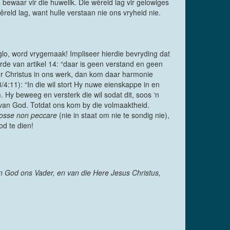
 bewaar vir die huwelik. Die wêreld lag vir gelowiges
eld lag, want hulle verstaan nie ons vryheid nie.
glo, word vrygemaak! Impliseer hierdie bevryding dat
oorde van artikel 14: “daar is geen verstand en geen
eer Christus in ons werk, dan kom daar harmonie
/4:11): “In die wil stort Hy nuwe eienskappe in en
Hy beweeg en versterk die wil sodat dit, soos ‘n
l van God. Totdat ons kom by die volmaaktheid.
osse non peccare
(nie in staat om nie te sondig nie),
od te dien!
n God ons Vader, en van die Here Jesus Christus,