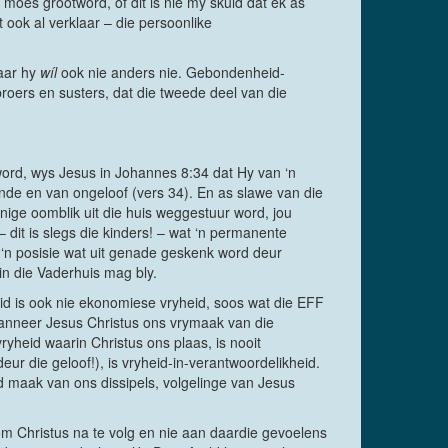
 moes grootword, of dit is nie my skuld dat ek as
 ook al verklaar – die persoonlike
maar hy
wíl
ook nie anders nie. Gebondenheid-
oers en susters, dat die tweede deel van die
ord, wys Jesus in Johannes 8:34 dat Hy van ‘n
onde en van ongeloof (vers 34). En as slawe van die
enige oomblik uit die huis weggestuur word, jou
 – dit is slegs die kinders! – wat ‘n permanente
is ‘n posisie wat uit genade geskenk word deur
 in die Vaderhuis mag bly.
heid is ook nie ekonomiese vryheid, soos wat die EFF
 wanneer Jesus Christus ons vrymaak van die
ryheid waarin Christus ons plaas, is nooit
ur die geloof!), is vryheid-in-verantwoordelikheid.
d maak van ons dissipels, volgelinge van Jesus
om Christus na te volg en nie aan daardie gevoelens