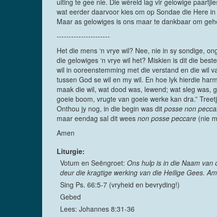
uiting te gee nie. Die wêreld lag vir gelowige paart
wat eerder daarvoor kies om op Sondae die Here in s
Maar as gelowiges is ons maar te dankbaar om geh
----------------------
Het die mens ‘n vrye wil? Nee, nie in sy sondige, o
die gelowiges ‘n vrye wil het? Miskien is dit die bes
wil in ooreenstemming met die verstand en die wil v
tussen God se wil en my wil. En hoe lyk hierdie harm
maak die wil, wat dood was, lewend; wat sleg was, g
goeie boom, vrugte van goeie werke kan dra.” Treetji
Onthou jy nog, in die begin was dit
posse non pecca
maar eendag sal dit wees
non posse peccare
(nie m
Amen
Liturgie:
Votum en Seëngroet:
Ons hulp is in die Naam van 
deur die kragtige werking van die Heilige Gees. A
Sing Ps. 66:5-7 (vryheid en bevryding!)
Gebed
Lees: Johannes 8:31-36