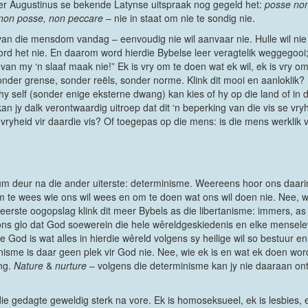
ader Augustinus se bekende Latynse uitspraak nog gegeld het:
posse no
non posse, non peccare
– nie in staat om nie te sondig nie.
l van die mensdom vandag – eenvoudig nie wil aanvaar nie. Hulle wil ni
d het nie. En daarom word hierdie Bybelse leer veragtelik weggegooi;
 van my ‘n slaaf maak nie!” Ek is vry om te doen wat ek wil, ek is vry om 
sonder grense, sonder reëls, sonder norme. Klink dit mooi en aanloklik? 
as hy self (sonder enige eksterne dwang) kan kies of hy op die land of in
an jy dalk verontwaardig uitroep dat dit ‘n beperking van die vis se vry
e vryheid vir daardie vis? Of toegepas op die mens: is die mens werklik 
m deur na die ander uiterste: determinisme. Weereens hoor ons daarin 
om te wees wie ons wil wees en om te doen wat ons wil doen nie. Nee, 
erste oogopslag klink dit meer Bybels as die libertanisme: immers, as 
ns glo dat God soewerein die hele wêreldgeskiedenis en elke menselew
e God is wat alles in hierdie wêreld volgens sy heilige wil so bestuur en
nisme is daar geen plek vir God nie. Nee, wie ek is en wat ek doen wor
ng.
Nature
&
nurture
– volgens die determinisme kan jy nie daaraan ont
die gedagte geweldig sterk na vore. Ek is homoseksueel, ek is lesbies, 