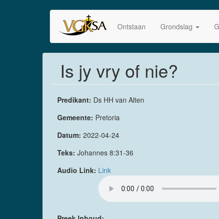
Skip
to
Ontstaan
Grondslag
G
main
content
Is jy vry of nie?
Predikant:
Ds HH van Alten
Gemeente:
Pretoria
Datum:
2022-04-24
Teks:
Johannes 8:31-36
Audio Link:
Link
Preek Inhoud: