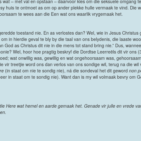
jies wat – met val en opstaan – daarvoor kies om die seksuele omgang te
y huis te ontmoet as om op ander plekke hulle vermaak te vind. Die wêr
oorsaam te wees aan die Een wat ons waarlik vrygemaak het.
ngeredde toestand nie. En as verlostes dan? Wel, wie in Jesus Christus 
te om in hierdie geval te bly by die taal van ons belydenis, die laaste w
an God as Christus dit nie in die mens tot stand bring nie.” Dus, wann
onie? Wel, hoor hoe pragtig beskryf die Dordtse Leerreëls dit vir ons (3
oed; wat onwillig was, gewillig en wat ongehoorsaam was, gehoorsaam. 
e vir treetjie word ons dan verlos van ons sondige wil, terug na die wi
re
(in staat om nie te sondig nie), ná die sondeval het dit geword
non p
eer in staat om te sondig nie). Want dan is my wil volmaak bevry om G
die Here wat hemel en aarde gemaak het. Genade vir julle en vrede va
men.