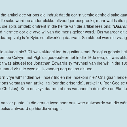
die artikel gee vir ons die indruk dat dit oor ‘n verskeidenheid sake g
die sake word op ander plekke uitvoeriger bespreek), maar wat is die sp
 die spits ontdek; omtrent in die helfte van die artikel lees ons: “
Daaro
d hiermee oor die vrye wil van die mens geleer word.” Dís waaroor dit 
at daarop volg is ‘n Bybelse uitwerking daarvan. So aktueel was die vraag
nie aktueel nie? Dit was aktueel toe Augustinus met Pelagius gebots het 
 en toe Calvyn met Pighius gedebateer het in die 16de eeu; dit was akt
it was aktueel toe Jonathan Edwards sy “Vryheid van die wil” in die 18
aand vir u te wys: dit is vandag nog net so aktueel...
ons ‘n vrye wil? Indien wel, hoe? Indien nie, hoekom nie? Ons gaan held
 ons verstaan van artikel 15 (oor die erfsonde), artikel 16 (oor God se ui
Christus). Kom ons kyk daarom of ons vanaand ‘n duidelike en Skriftuu
na vier punte: in die eerste twee hoor ons twee antwoorde wat die wêrel
ybelse antwoord op hierdie vraag...