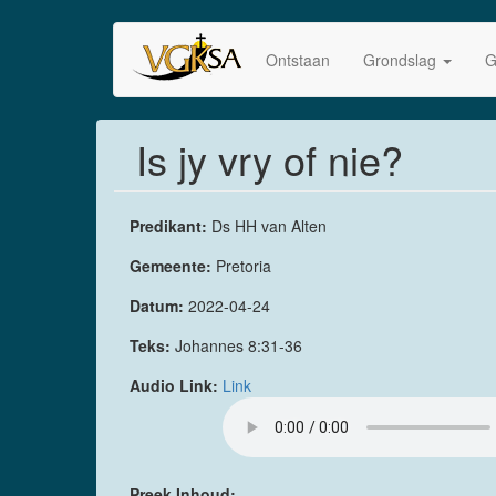
Skip
to
Ontstaan
Grondslag
G
main
content
Is jy vry of nie?
Predikant:
Ds HH van Alten
Gemeente:
Pretoria
Datum:
2022-04-24
Teks:
Johannes 8:31-36
Audio Link:
Link
Preek Inhoud: