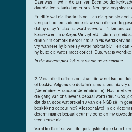
Daar was ‘n tyd in die tuin van Eden toe die kerkv
daardie tyd is lankal agter ons. Nou geld nog slegs:
En dit is wat die libertanisme – en die grootste dee
verspeel het en sodoende slawe van die sonde gewor
dat hy of sy ‘n slaaf is, word verwerp – “niemand sal
konsekwent ‘n
onbeperkte
vryheid – dis ‘n vryheid 
dink vir ‘n oomblik hieroor na: is ‘n vis werklik vry 
vry wanneer hy binne sy water-habitat bly – en dan k
hy buite die water moet oorleef. Dus, wat is werklik
In die tweede plek kyk ons na die determinisme...
2.
Vanaf die libertanisme slaan die wêreldse pendulu
of beskik. Volgens die determinisme is ons nie vry 
(‘determine’ = vandaar determinisme). Nou, met die e
die gang van ons lewens bepaal word (deur God!); o
dat daar, soos wat artikel 13 van die NGB sê, ‘n goei
beskikking gebeur nie? Allesbehalwe! In die determi
determinisme) bepaal deur my gene en my opvoedi
vrye keuse nie.
Veral in die sfeer van die geslagsideologie kom hier