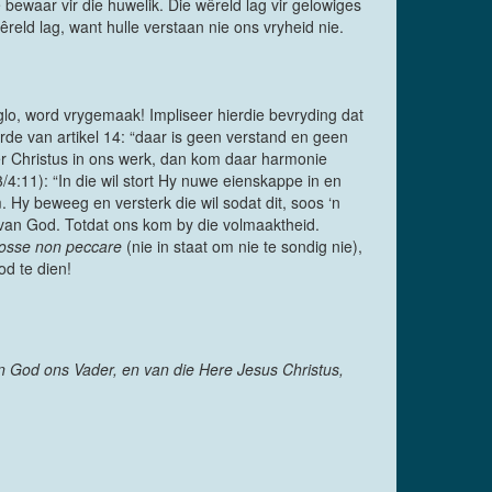
 bewaar vir die huwelik. Die wêreld lag vir gelowiges
eld lag, want hulle verstaan nie ons vryheid nie.
glo, word vrygemaak! Impliseer hierdie bevryding dat
oorde van artikel 14: “daar is geen verstand en geen
eer Christus in ons werk, dan kom daar harmonie
/4:11): “In die wil stort Hy nuwe eienskappe in en
Hy beweeg en versterk die wil sodat dit, soos ‘n
l van God. Totdat ons kom by die volmaaktheid.
osse non peccare
(nie in staat om nie te sondig nie),
od te dien!
n God ons Vader, en van die Here Jesus Christus,