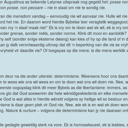
ader Augustinus se bekende Latynse uitspraak nog gegeld het:
posse no
non posse, non peccare
– nie in staat om nie te sondig nie.
l van die mensdom vandag – eenvoudig nie wil aanvaar nie. Hulle wil ni
d het nie. En daarom word hierdie Bybelse leer veragtelik weggegooi;
 van my ‘n slaaf maak nie!” Ek is vry om te doen wat ek wil, ek is vry om 
sonder grense, sonder reëls, sonder norme. Klink dit mooi en aanloklik? 
as hy self (sonder enige eksterne dwang) kan kies of hy op die land of in
an jy dalk verontwaardig uitroep dat dit ‘n beperking van die vis se vry
e vryheid vir daardie vis? Of toegepas op die mens: is die mens werklik 
m deur na die ander uiterste: determinisme. Weereens hoor ons daarin 
om te wees wie ons wil wees en om te doen wat ons wil doen nie. Nee, 
erste oogopslag klink dit meer Bybels as die libertanisme: immers, as 
ns glo dat God soewerein die hele wêreldgeskiedenis en elke menselew
e God is wat alles in hierdie wêreld volgens sy heilige wil so bestuur en
nisme is daar geen plek vir God nie. Nee, wie ek is en wat ek doen wor
ng.
Nature
&
nurture
– volgens die determinisme kan jy nie daaraan ont
die gedagte geweldig sterk na vore. Ek is homoseksueel, ek is lesbies, 