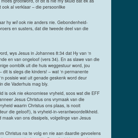
 moes grootword, of dit is nie my skuld dat ek as
 ook al verklaar – die persoonlike
maar hy
wíl
ook nie anders nie. Gebondenheid-
oers en susters, dat die tweede deel van die
ord, wys Jesus in Johannes 8:34 dat Hy van ‘n
onde en van ongeloof (vers 34). En as slawe van die
enige oomblik uit die huis weggestuur word, jou
 – dit is slegs die kinders! – wat ‘n permanente
is ‘n posisie wat uit genade geskenk word deur
 in die Vaderhuis mag bly.
heid is ook nie ekonomiese vryheid, soos wat die EFF
 wanneer Jesus Christus ons vrymaak van die
ryheid waarin Christus ons plaas, is nooit
ur die geloof!), is vryheid-in-verantwoordelikheid.
d maak van ons dissipels, volgelinge van Jesus
om Christus na te volg en nie aan daardie gevoelens