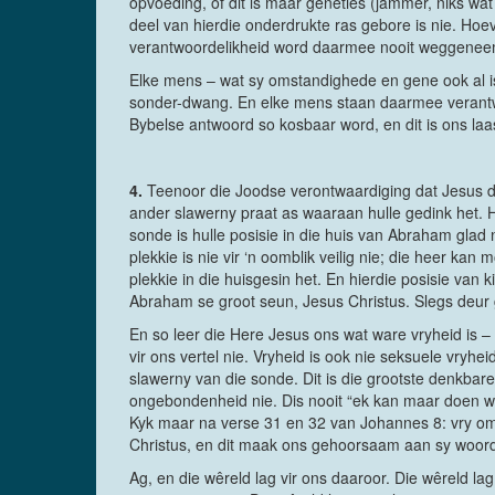
opvoeding, of dit is maar geneties (jammer, niks wat
deel van hierdie onderdrukte ras gebore is nie. Hoev
verantwoordelikheid word daarmee nooit weggenee
Elke mens – wat sy omstandighede en gene ook al i
sonder-dwang. En elke mens staan daarmee verantwoo
Bybelse antwoord so kosbaar word, en dit is ons laa
4.
Teenoor die Joodse verontwaardiging dat Jesus du
ander slawerny praat as waaraan hulle gedink het. H
sonde is hulle posisie in die huis van Abraham glad 
plekkie is nie vir ‘n oomblik veilig nie; die heer kan
plekkie in die huisgesin het. En hierdie posisie van 
Abraham se groot seun, Jesus Christus. Slegs deur g
En so leer die Here Jesus ons wat ware vryheid is – 
vir ons vertel nie. Vryheid is ook nie seksuele vry
slawerny van die sonde. Dit is die grootste denkbare
ongebondenheid nie. Dis nooit “ek kan maar doen wat 
Kyk maar na verse 31 en 32 van Johannes 8: vry om i
Christus, en dit maak ons gehoorsaam aan sy woor
Ag, en die wêreld lag vir ons daaroor. Die wêreld 