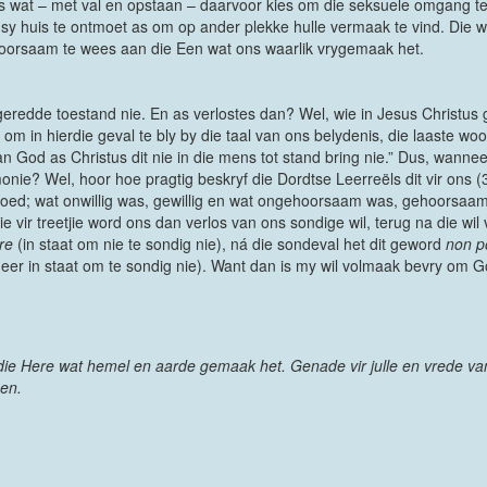
jies wat – met val en opstaan – daarvoor kies om die seksuele omgang te
y huis te ontmoet as om op ander plekke hulle vermaak te vind. Die wêr
oorsaam te wees aan die Een wat ons waarlik vrygemaak het.
ngeredde toestand nie. En as verlostes dan? Wel, wie in Jesus Christus 
te om in hierdie geval te bly by die taal van ons belydenis, die laaste w
an God as Christus dit nie in die mens tot stand bring nie.” Dus, wann
onie? Wel, hoor hoe pragtig beskryf die Dordtse Leerreëls dit vir ons (3
oed; wat onwillig was, gewillig en wat ongehoorsaam was, gehoorsaam. 
e vir treetjie word ons dan verlos van ons sondige wil, terug na die wi
re
(in staat om nie te sondig nie), ná die sondeval het dit geword
non p
eer in staat om te sondig nie). Want dan is my wil volmaak bevry om G
die Here wat hemel en aarde gemaak het. Genade vir julle en vrede va
men.