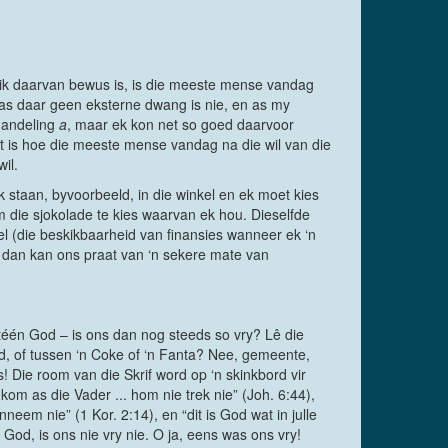
ntlik daarvan bewus is, is die meeste mense vandag
, as daar geen eksterne dwang is nie, en as my
 handeling
a
, maar ek kon net so goed daarvoor
it is hoe die meeste mense vandag na die wil van die
wil.
k staan, byvoorbeeld, in die winkel en ek moet kies
m die sjokolade te kies waarvan ek hou. Dieselfde
peel (die beskikbaarheid van finansies wanneer ek ‘n
, dan kan ons praat van ‘n sekere mate van
 téén God – is ons dan nog steeds so vry? Lê die
rd, of tussen ‘n Coke of ‘n Fanta? Nee, gemeente,
ys! Die room van die Skrif word op ‘n skinkbord vir
om as die Vader ... hom nie trek nie” (Joh. 6:44),
eem nie” (1 Kor. 2:14), en “dit is God wat in julle
God, is ons nie vry nie. O ja, eens was ons vry!