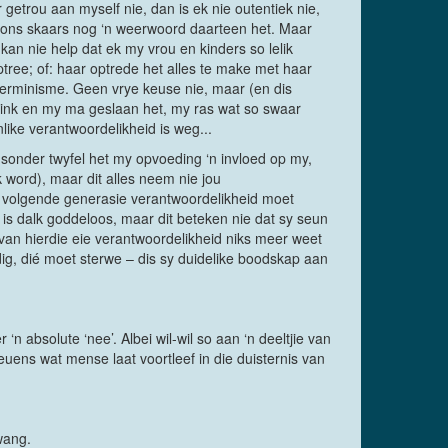
 getrou aan myself nie, dan is ek nie outentiek nie,
at ons skaars nog ‘n weerwoord daarteen het. Maar
kan nie help dat ek my vrou en kinders so lelik
ptree; of: haar optrede het alles te make met haar
terminisme. Geen vrye keuse nie, maar (en dis
ink en my ma geslaan het, my ras wat so swaar
like verantwoordelikheid is weg...
n sonder twyfel het my opvoeding ‘n invloed op my,
 word), maar dit alles neem nie jou
ke volgende generasie verantwoordelikheid moet
 is dalk goddeloos, maar dit beteken nie dat sy seun
 van hierdie eie verantwoordelikheid niks meer weet
ndig, dié moet sterwe – dis sy duidelike boodskap aan
‘n absolute ‘nee’. Albei wil-wil so aan ‘n deeltjie van
euens wat mense laat voortleef in die duisternis van
wang.