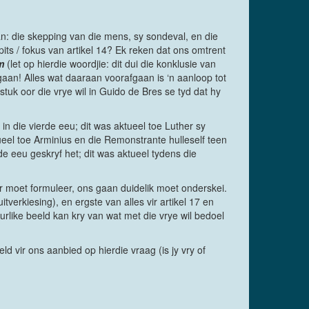
aan: die skepping van die mens, sy sondeval, en die
its / fokus van artikel 14? Ek reken dat ons omtrent
m
(let op hierdie woordjie: dit dui die konklusie van
gaan! Alles wat daaraan voorafgaan is ‘n aanloop tot
stuk oor die vrye wil in Guido de Bres se tyd dat hy
in die vierde eeu; dit was aktueel toe Luther sy
ueel toe Arminius en die Remonstrante hulleself teen
de eeu geskryf het; dit was aktueel tydens die
er moet formuleer, ons gaan duidelik moet onderskei.
tverkiesing), en ergste van alles vir artikel 17 en
rlike beeld kan kry van wat met die vrye wil bedoel
d vir ons aanbied op hierdie vraag (is jy vry of