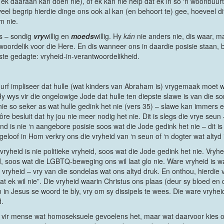
 ek daaraan kan doen nie), of ek kan nie help dat ek in so ‘n woonbuurt
eel begrip hierdie dinge ons ook al kan (en behoort te) gee, hoeveel dit
m nie.
s – sondig
vry
willig en
moeds
willig. Hy
kán
nie anders nie, dis waar, 
rdelik voor die Here. En dis wanneer ons in daardie posisie staan, br
ste gedagte: vryheid-in-verantwoordelikheid.
rf impliseer dat hulle (wat kinders van Abraham is) vrygemaak moet w
y wys vir die ongelowige Jode dat hulle ten diepste slawe is van die s
nie so seker as wat hulle gedink het nie (vers 35) – slawe kan immers 
 môre besluit dat hy jou nie meer nodig het nie. Dit is slegs die vrye seun
kind is nie ‘n aangebore posisie soos wat die Jode gedink het nie – dit 
eloof in Hom verkry ons die vryheid van ‘n seun of ‘n dogter wat altyd
vryheid is nie politieke vryheid, soos wat die Jode gedink het nie. Vry
heid, soos wat die LGBTQ-beweging ons wil laat glo nie. Ware vryheid is
 vryheid – vry van die sondelas wat ons altyd druk. En onthou, hierdie v
ek wil nie”. Die vryheid waarin Christus ons plaas (deur sy bloed en de
n Jesus se woord te bly, vry om sy dissipels te wees. Die ware vryhei
d.
lag vir mense wat homoseksuele gevoelens het, maar wat daarvoor kies 