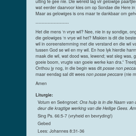
uiting te gee nie. Die wêreld lag vir gelowige paart
wat eerder daarvoor kies om op Sondae die Here in s
Maar as gelowiges is ons maar te dankbaar om geh
----------------------
Het die mens ‘n vrye wil? Nee, nie in sy sondige, o
die gelowiges ‘n vrye wil het? Miskien is dit die bes
wil in ooreenstemming met die verstand en die wil v
tussen God se wil en my wil. En hoe lyk hierdie harm
maak die wil, wat dood was, lewend; wat sleg was, g
goeie boom, vrugte van goeie werke kan dra.” Treetji
Onthou jy nog, in die begin was dit
posse non pecca
maar eendag sal dit wees
non posse peccare
(nie m
Amen
Liturgie:
Votum en Seëngroet:
Ons hulp is in die Naam van 
deur die kragtige werking van die Heilige Gees. A
Sing Ps. 66:5-7 (vryheid en bevryding!)
Gebed
Lees: Johannes 8:31-36