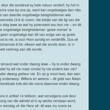
t deur die sondeval sy hele natuur verderf; hy het in
 soms vrae by ons op, want kan ongelowiges dan niks
at van daardie ongelowige besigheidsman wat
rreëls (3/4:4) noem: die bietjie van die lig van die
o sleg lewe as wat hy potensieel sou kon nie – en dit
ie ongelowige besigheidsman ‘goeie mense’ is
n geen ongelowige kan dit van enige van sy goeie
d is nie, is voor Hom sondig en verderflik. Dus sê
 Johannes 8:34: elkeen wat die sonde doen, is ‘n
kheid verkneg aan die sonde.
 is iemand wat onder dwang lewe – hy is onder dwang
omdat hy wil nie maar omdat hy nie anders kan nie?
nder dwang gebeur nie
. En as jy mooi lees, dan sien
 onderwerp. Willens en wetens – dit geld van Adam
 die konklusie trek dat die mens daarmee onder dwang
 ons in artikel 14 teëkom, wat vervolgens ook deur
ing van die wêreld af in sy werke verstaan word,
an eendag vir die Here sê: dit was my ouers se