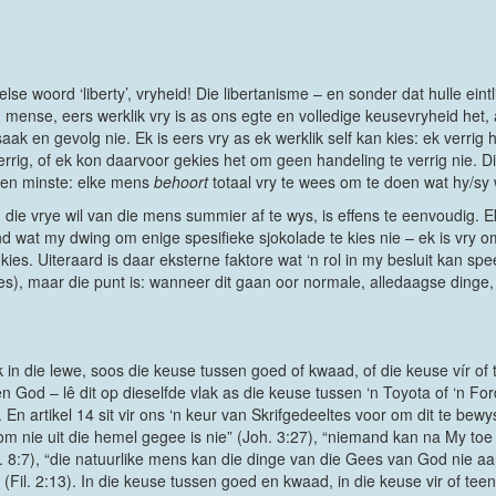
lse woord ‘liberty’, vryheid! Die libertanisme – en sonder dat hulle ei
s, mense, eers werklik vry is as ons egte en volledige keusevryheid het
aak en gevolg nie. Ek is eers vry as ek werklik self kan kies: ek verrig
errig, of ek kon daarvoor gekies het om geen handeling te verrig nie. D
 ten minste: elke mens
behoort
totaal vry te wees om te doen wat hy/sy 
m die vrye wil van die mens summier af te wys, is effens te eenvoudig. E
d wat my dwing om enige spesifieke sjokolade te kies nie – ek is vry o
 kies. Uiteraard is daar eksterne faktore wat ‘n rol in my besluit kan s
ies), maar die punt is: wanneer dit gaan oor normale, alledaagse dinge
in die lewe, soos die keuse tussen goed of kwaad, of die keuse vír of
n God – lê dit op dieselfde vlak as die keuse tussen ‘n Toyota of ‘n Fo
ie. En artikel 14 sit vir ons ‘n keur van Skrifgedeeltes voor om dit te bew
 nie uit die hemel gegee is nie” (Joh. 3:27), “niemand kan na My toe k
8:7), “die natuurlike mens kan die dinge van die Gees van God nie aann
Fil. 2:13). In die keuse tussen goed en kwaad, in die keuse vir of teen 