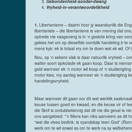
Gebondenheid-sonder-dwang
Vryheid-in-verantwoordelikheid
1.
Libertanisme – daarin hoor jy waarskynlik die Enge
libertaniste – die libertanisme is van mening dat on
optrede nie vasgevang is in ‘n geslote kring van oors
gekies het om op dieselfde oomblik handeling
b
te v
mens kyk: ek is totaal vry om te doen wat ek wil. Of
Nou, op ‘n sekere vlak is daar natuurlik vryheid – o
watter soort sjokolade ek gaan koop. Daar is nieman
geld wanneer ek ‘n motor wil koop of ‘n studierigting
motor kies, my aanleg wanneer ek ‘n studierigting k
handelingsvryheid.
Maar wanneer dit gaan oor dít wat werklik saakmaak 
keuse tussen goed en kwaad, en die keuse vir of tee
die Skrif is ondubbelsinnig dat dit nie die geval is n
ons aangebied: “’n Mens kan niks aanneem as dit hom
“wat die vlees bedink, is vyandskap teen God” (Rom. 
werk om te wil sowel as om te werk na sy welbehare (