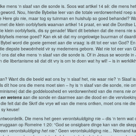
 elke mens ‘n slaaf van die sonde is. Soos wat artikel 14 sê: die mens he
 geword. Nou, hierdie Bybelse leer van die totale verdorwenheid roep
e Here glo nie, maar tog sy tuinman en huishulp so goed behandel? W
t die klein oorblyfsels waarvan artikel 14 praat, en wat die Dordtse Lee
ie klein oorblyfsels, dis sy genade! Want dit beteken dat die mens nie s
orblyfsels mense goed? Kan ek sê dat my ongelowige buurman of daard
 Bybel word die goeie gemeet aan die vraag: is dit tot eer van God? E
 die diepste bewoënheid vir sy medemens gebore. Wat nie tot eer van Go
f ons dat elke mens ‘n slaaf van die sonde is. Of in Jesus se woorde in
die libertanisme sê dat dit vry is om te doen wat hy wil! – is in werkli
n? Want dis die beeld wat ons by ‘n slaaf het, nie waar nie? ‘n Slaaf
Is dít hoe ons die mens moet sien – hy is ‘n slaaf van die sonde, nie 
terminisme) dat die goddeloosheid en verdorwenheid van die mens
nie o
s en wetens
aan die sonde en daarmee aan die dood en die vervloeking
t die feit dat die Skrif die vrye wil van die mens ontken, moet ons nie
s sy keuse!
antwoordelik. Die mens het geen
verontskuldiging
nie – dis ‘n term wat
 teruggaan op Romeine 1:20: “God se onsigbare dinge kan van die skepp
geen verontskuldiging het nie
.” Geen verontskuldiging nie... Niemand k