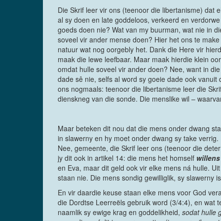
Die Skrif leer vir ons (teenoor die libertanisme) dat
al sy doen en late goddeloos, verkeerd en verdorwe
goeds doen nie? Wat van my buurman, wat nie in di
soveel vir ander mense doen? Hier het ons te make me
natuur wat nog oorgebly het. Dank die Here vir hierd
maak die lewe leefbaar. Maar maak hierdie klein o
omdat hulle soveel vir ander doen? Nee, want in die
dade sê nie, selfs al word sy goeie dade ook vanuit
ons nogmaals: teenoor die libertanisme leer die Skri
dienskneg van die sonde. Die menslike wil – waarvan 
Maar beteken dit nou dat die mens onder dwang staa
in slawerny en hy moet onder dwang sy take verrig. 
Nee, gemeente, die Skrif leer ons (teenoor die de
jy dit ook in artikel 14: die mens het homself
willen
en Eva, maar dit geld ook vir elke mens ná hulle. Ui
staan nie. Die mens sondig gewilliglik, sy slawerny i
En vir daardie keuse staan elke mens voor God ver
die Dordtse Leerreëls gebruik word (3/4:4), en wat
naamlik sy ewige krag en goddelikheid,
sodat hulle 