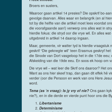
Broers en susters,
Waaroor gaan artikel 14 presies? Die opskrif bo-aan 
gevolge daarvan. Alles waar en belangrik (en al hier
tot by die helfte van die artikel moet lees voordat ons
die voorafgaande aan!) verwerp ons alles wat in stry
hierdie fokus: die stryd oor die vrye wil. En alles w
uitgebreid in artikel 14 daarop ingaan.
Maar, gemeente, vir watter tyd is hierdie vraagstuk 
geskrif “Die geknegte wil” teen Erasmus geskryf het
die Sinode van Dort vasgeloop het in die 17de eeu; d
Afskeiding van die 19de eeu. En soos ek hoop om van
Die vrye wil – wat leer die Skrif ons daaroor? Het 
Want as ons hier skeef trap, dan gaan dit effek hê vir
verder (oor die Persoon en werk van ons Here Jesus 
word.
Tema (as ‘n vraag): Is jy vry of nie?
Ons gaan kyk 
nie?), en in die derde en vierde punt hoor ons die B
Libertanisme
Determinisme