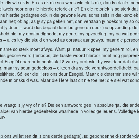
, dis wie ek is. En as ek nie sou wees wie ek is nie, dan is ek nie meer
ikwels hoor ons nie hierdie retoriek nie? En die retoriek is so sterk d
ns hierdie gedagtes ook in die gewone lewe, soms selfs in die kerk: ek 
aan het; of: ag, as jy sy pa geken het, dan verstaan jy hoekom hy so o
 wat jy doen – word dus bepaal deur jou gene en deur jou opvoeding: de
kheid nie: my omstandighede, my gene, my opvoeding, my pa wat gedr
is – alles kry die skuld en word as oorsaak aangewys, maar die persoon
minisme so sterk moet afwys. Want, ja, natuurlik speel my gene ‘n rol, e
ies gebore word (terloops, die laaste woord hieroor moet nog gespreek
eet Esegiël daaroor in hoofstuk 18 van sy profesie: hy wys daar dat el
ig, maar sy seun goddeloos – elkeen dra sy eie verantwoordelikheid; pa
elikheid. Só leer die Here ons deur Esegiël. Maar die determinisme wil
ande in onskuld was. Maar die Here laat dit nie toe nie: die siel wat so
vraag: is jy vry of nie? Die een antwoord gee ‘n absolute ‘ja’, die ander 
albei van hierdie gedeeltelike waarhede in volledige leuens. Volledige l
il?
 ons wil let (en dit is ons derde gedagte), is: gebondenheid-sonder-d