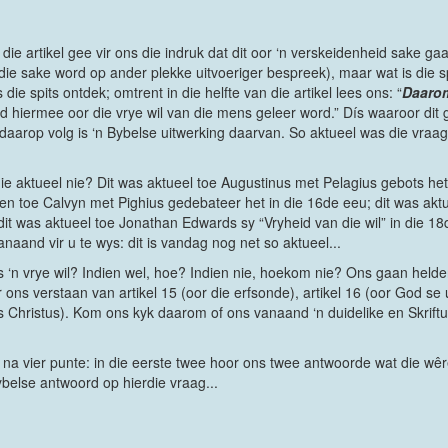
die artikel gee vir ons die indruk dat dit oor ‘n verskeidenheid sake g
die sake word op ander plekke uitvoeriger bespreek), maar wat is die sp
 die spits ontdek; omtrent in die helfte van die artikel lees ons: “
Daaro
d hiermee oor die vrye wil van die mens geleer word.” Dís waaroor dit 
at daarop volg is ‘n Bybelse uitwerking daarvan. So aktueel was die vraag
nie aktueel nie? Dit was aktueel toe Augustinus met Pelagius gebots het 
 en toe Calvyn met Pighius gedebateer het in die 16de eeu; dit was akt
it was aktueel toe Jonathan Edwards sy “Vryheid van die wil” in die 18
aand vir u te wys: dit is vandag nog net so aktueel...
ons ‘n vrye wil? Indien wel, hoe? Indien nie, hoekom nie? Ons gaan held
 ons verstaan van artikel 15 (oor die erfsonde), artikel 16 (oor God se ui
Christus). Kom ons kyk daarom of ons vanaand ‘n duidelike en Skriftuu
na vier punte: in die eerste twee hoor ons twee antwoorde wat die wêrel
ybelse antwoord op hierdie vraag...