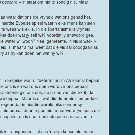
n peccare
– in staat om nie te sondig nie. Maar
e aanvaar dat ons die vryheid wat ons gehad het,
 hierdie Bybelse spieël waarin elke mens kan sien
te wees wie ek is. In die libertanisme is vryheid
Net doen wat jy self wil? Voordat jy antwoord gee,
 die water wil woon? Nee, gemeente, ‘n vis is werklik
heid is, maar almal weet dat die vis sal doodgaan as
vry as hy kan doen net wat hy wil?
‘n Engelse woord: ‘determine’. In Afrikaans: bepaal
wie ons is en wat ons doen word vír ons bepaal
Christene glo ons ook, op grond van die Skrif, dat
e bepaal. Maar is dit wat die determinisme bedoel:
 regeer dat in hierdie wêreld niks sonder sy
d nie bepaal deur ‘n god nie, maar word (volgens die
snap nie, en is daar dus ook geen sprake van ‘n
ek is transgender – nie as ‘n vrye keuse nie, maar