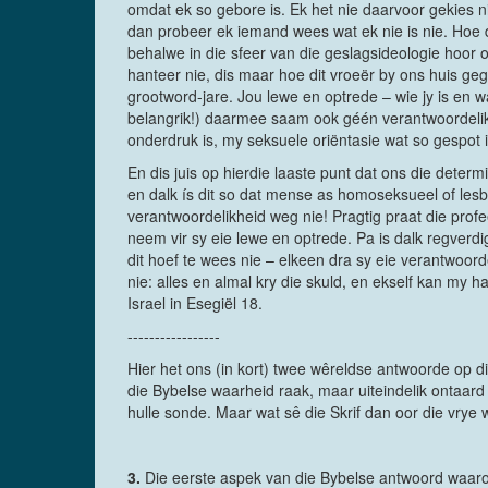
omdat ek so gebore is. Ek het nie daarvoor gekies nie
dan probeer ek iemand wees wat ek nie is nie. Hoe d
behalwe in die sfeer van die geslagsideologie hoor o
hanteer nie, dis maar hoe dit vroeër by ons huis geg
grootword-jare. Jou lewe en optrede – wie jy is en
belangrik!) daarmee saam ook géén verantwoordeli
onderdruk is, my seksuele oriëntasie wat so gespot 
En dis juis op hierdie laaste punt dat ons die deter
en dalk ís dit so dat mense as homoseksueel of lesb
verantwoordelikheid weg nie! Pragtig praat die prof
neem vir sy eie lewe en optrede. Pa is dalk regverd
dit hoef te wees nie – elkeen dra sy eie verantwoord
nie: alles en almal kry die skuld, en ekself kan my h
Israel in Esegiël 18.
-----------------
Hier het ons (in kort) twee wêreldse antwoorde op die 
die Bybelse waarheid raak, maar uiteindelik ontaard 
hulle sonde. Maar wat sê die Skrif dan oor die vrye w
3.
Die eerste aspek van die Bybelse antwoord waarop