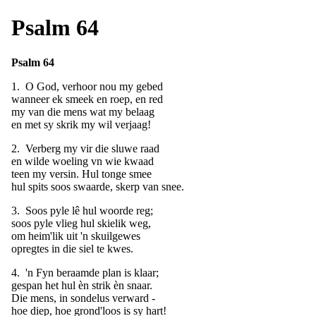
Psalm 64
Psalm 64
1. O God, verhoor nou my gebed
wanneer ek smeek en roep, en red
my van die mens wat my belaag
en met sy skrik my wil verjaag!
2. Verberg my vir die sluwe raad
en wilde woeling vn wie kwaad
teen my versin. Hul tonge smee
hul spits soos swaarde, skerp van snee.
3. Soos pyle lê hul woorde reg;
soos pyle vlieg hul skielik weg,
om heim'lik uit 'n skuilgewes
opregtes in die siel te kwes.
4. 'n Fyn beraamde plan is klaar;
gespan het hul èn strik èn snaar.
Die mens, in sondelus verward -
hoe diep, hoe grond'loos is sy hart!