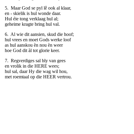
5. Maar God se pyl lê ook al klaar,
en - skielik is hul wonde daar.
Hul éie tong verklaag hul al;
geheime kragte bring hul val.
6. Al wie dit aansien, skud die hoof;
hul vrees en moet Gods werke loof
as hul aanskou èn nou èn weer
hoe God dit àl tot glorie keer.
7. Regverdiges sal bly van gees
en vrolik in die HERE wees;
hul sal, daar Hy die wag wil hou,
met roemtaal op die HEER vertrou.