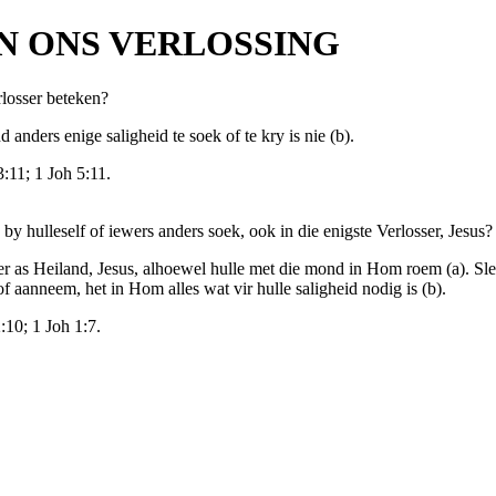
 EN ONS VERLOSSING
losser beteken?
nders enige saligheid te soek of te kry is nie (b).
:11; 1 Joh 5:11.
 by hulleself of iewers anders soek, ook in die enigste Verlosser, Jesus?
r as Heiland, Jesus, alhoewel hulle met die mond in Hom roem (a). Sleg
f aanneem, het in Hom alles wat vir hulle saligheid nodig is (b).
:10; 1 Joh 1:7.