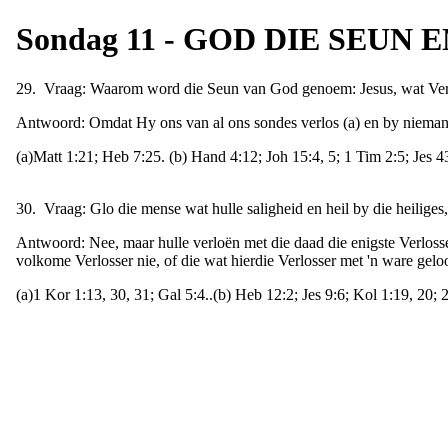
Sondag 11 - GOD DIE SEUN
29. Vraag: Waarom word die Seun van God genoem: Jesus, wat Ver
Antwoord: Omdat Hy ons van al ons sondes verlos (a) en by niemand a
(a)Matt 1:21; Heb 7:25. (b) Hand 4:12; Joh 15:4, 5; 1 Tim 2:5; Jes 43
30. Vraag: Glo die mense wat hulle saligheid en heil by die heiliges,
Antwoord: Nee, maar hulle verloën met die daad die enigste Verlosse
volkome Verlosser nie, of die wat hierdie Verlosser met 'n ware geloo
(a)1 Kor 1:13, 30, 31; Gal 5:4..(b) Heb 12:2; Jes 9:6; Kol 1:19, 20; 2